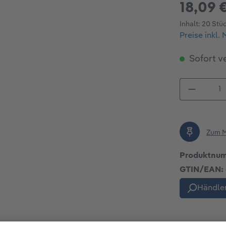
18,09 
Inhalt:
20 Stü
Preise inkl.
Sofort ve
Produkt
Zum M
Produktnu
GTIN/EAN:
Händler