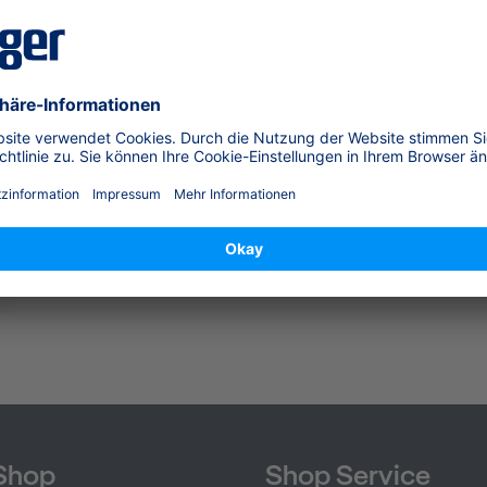
sicherheit (GPSR)
Gehäuseschrauben f. Pac 6x/8x (
us legiertem Stahl -nichtrostend -mit Torx -gepress
 EN ISO 14583
Shop
Shop Service