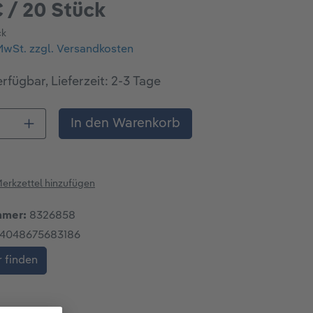
€ / 20 Stück
ck
 MwSt. zzgl. Versandkosten
rfügbar, Lieferzeit: 2-3 Tage
 Anzahl: Gib den gewünschten Wert ein o
In den Warenkorb
erkzettel hinzufügen
mmer:
8326858
4048675683186
 finden