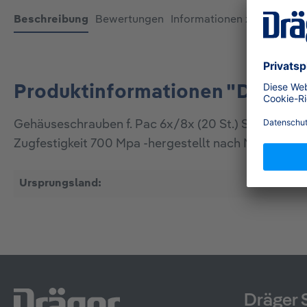
Beschreibung
Bewertungen
Informationen zur Produkt
Produktinformationen "Dräger 
Gehäuseschrauben f. Pac 6x/8x (20 St.) Schraube a
Zugfestigkeit 700 Mpa -hergestellt nach Norm DIN
Ursprungsland:
ID
Dräger 