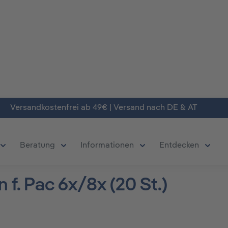
Versandkostenfrei ab 49€ | Versand nach DE & AT
Beratung
Informationen
Entdecken
chließe das Dropdown der Kategorie Produkte
Öffne oder Schließe das Dropdown der Kategorie Deals
Öffne oder Schließe das Dropdown der Kate
Öffne oder Schließe da
Öffne 
f. Pac 6x/8x (20 St.)