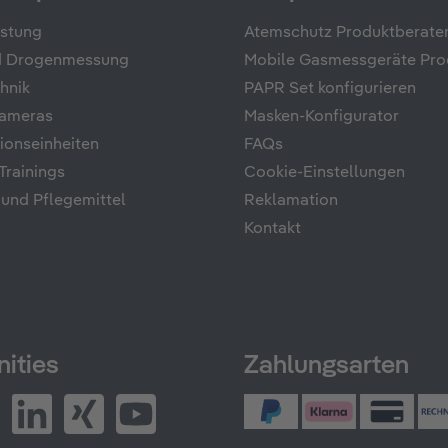
üstung
Atemschutz Produktberate
nd Drogenmessung
Mobile Gasmessgeräte Pro
hnik
PAPR Set konfigurieren
ameras
Masken-Konfigurator
onseinheiten
FAQs
rainings
Cookie-Einstellungen
 und Pflegemittel
Reklamation
Kontakt
ities
Zahlungsarten