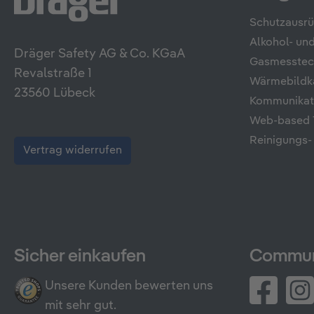
Schutzausr
Alkohol- u
Dräger Safety AG & Co. KGaA
Gasmesstec
Revalstraße 1
Wärmebildk
23560 Lübeck
Kommunikati
Web-based T
Reinigungs-
Vertrag widerrufen
Sicher einkaufen
Commun
Unsere Kunden bewerten uns
mit sehr gut.