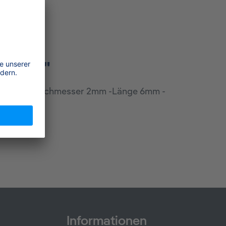
20 St.)"
t -Gewindedurchmesser 2mm -Länge 6mm -
Informationen