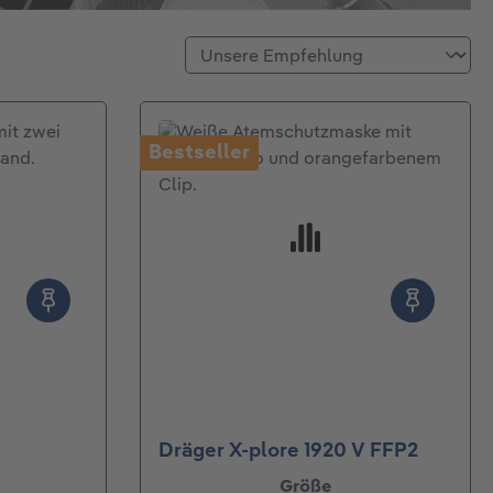
Bestseller
ertung von 4.82 von 5 Sternen
Dräger X-plore 1920 V FFP2
auswählen
Größe