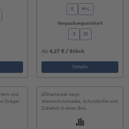
wählen
S
M-L
auswählen
Verpackungseinheit
3
10
Ab
4,27 € / Stück
Details