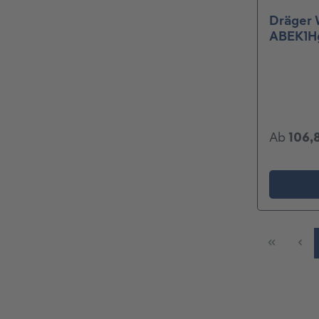
Dräger 
ABEK1Hg
Ab
106,