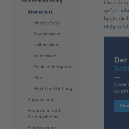
Schutzausrüstung
Die richti
gefährlic
Atemschutz
heute die 
Masken Sets
Mehr erfa
Staubmasken
Halbmasken
Vollmasken
Der 
Gebläsefiltergeräte
Sch
Filter
Unser d
Flucht und Rettung
Schritt
Augenschutz
Zum
Feuerwehr- und
Rettungshelme
Schutzanzüge