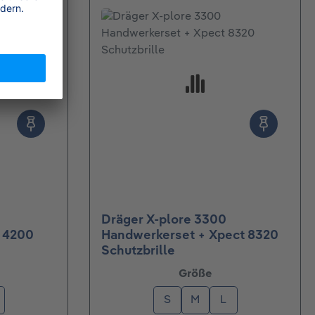
Dräger X-plore 3300
t 4200
Handwerkerset + Xpect 8320
Schutzbrille
wählen
auswählen
Größe
S
M
L