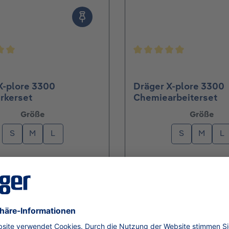
nittliche Bewertung von 5 von 5 Sternen
Durchschnittliche Bew
X-plore 3300
Dräger X-plore 3300
rkerset
Chemiearbeiterset
auswählen
aus
Größe
Größe
S
M
L
S
M
L
3 € / Set
Ab
55,93 € / Set
Details
Details