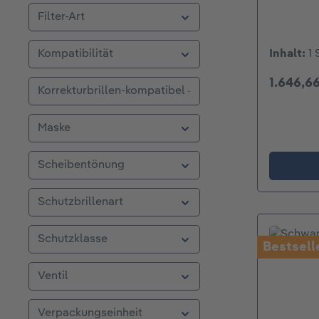
Filter-Art
Inhalt:
1 
Kompatibilität
1.646,66
Korrekturbrillen-kompatibel
Maske
Scheibentönung
Schutzbrillenart
Schutzklasse
Bestsell
Ventil
Verpackungseinheit