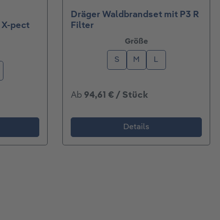
Dräger Waldbrandset mit P3 R
 X-pect
Filter
auswählen
Größe
wählen
S
M
L
Ab
94,61 € / Stück
Details