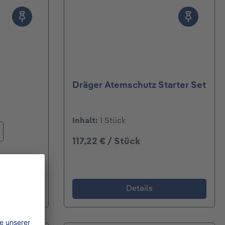
ertung von 5 von 5 Sternen
Dräger Atemschutz Starter Set
wählen
Inhalt:
1 Stück
117,22 € / Stück
Details