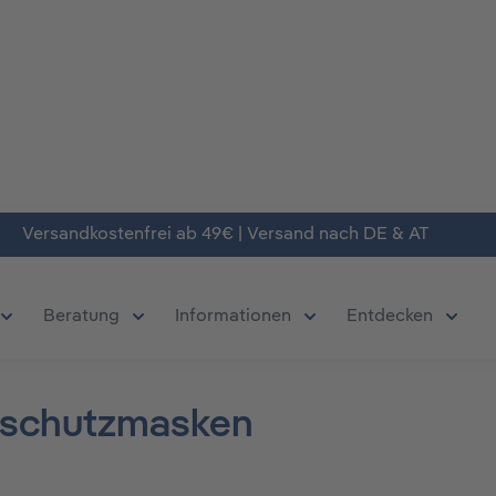
Versandkostenfrei ab 49€ | Versand nach DE & AT
Beratung
Informationen
Entdecken
chließe das Dropdown der Kategorie Produkte
Öffne oder Schließe das Dropdown der Kategorie Deals
Öffne oder Schließe das Dropdown der Kate
Öffne oder Schließe da
Öffne 
schutzmasken