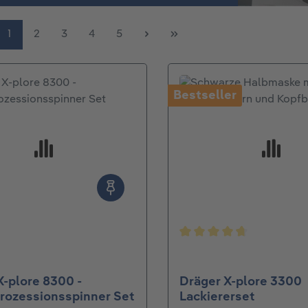
Seite
Seite
Seite
Seite
Seite
1
2
3
4
5
Bestseller
Durchschnittliche Bew
X-plore 8300 -
Dräger X-plore 3300
rozessionsspinner Set
Lackiererset