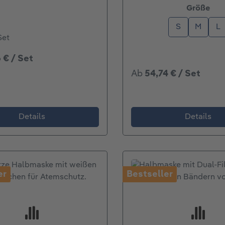
aus
Größe
S
M
L
Set
 € / Set
Ab
54,74 € / Set
Details
Details
er
Bestseller