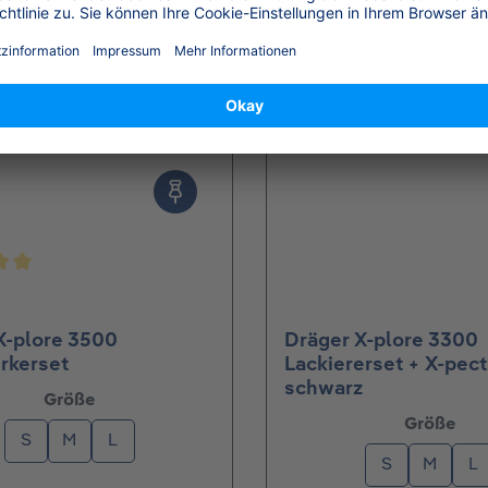
nittliche Bewertung von 5 von 5 Sternen
X-plore 3500
Dräger X-plore 3300
rkerset
Lackiererset + X-pec
schwarz
auswählen
Größe
aus
Größe
S
M
L
S
M
L