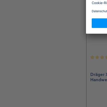
Durchsch
Dräger 
Handwe