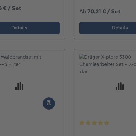
6 € / Set
Ab
70,21 € / Set
Details
Details
Durchschnittliche Bew