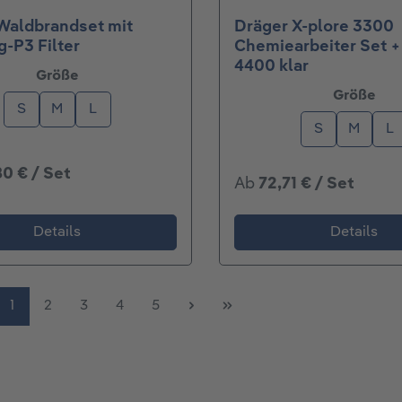
Waldbrandset mit
Dräger X-plore 3300
-P3 Filter
Chemiearbeiter Set +
4400 klar
auswählen
Größe
aus
Größe
S
M
L
S
M
L
80 € / Set
Ab
72,71 € / Set
Details
Details
Seite
Seite
Seite
Seite
Seite
1
2
3
4
5