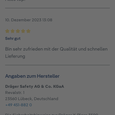
10. Dezember 2023 13:08
Bewertung mit 5 von 5 Sternen
Sehr gut
Bin sehr zufrieden mit der Qualität und schnellen
Lieferung
Angaben zum Hersteller
Dräger Safety AG & Co. KGaA
Revalstr. 1
23560 Lübeck, Deutschland
+49 451-882 0