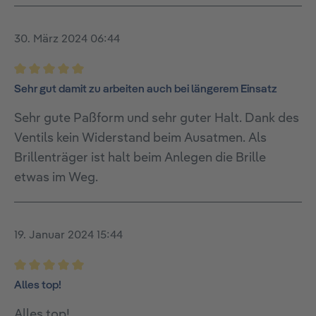
30. März 2024 06:44
Bewertung mit 5 von 5 Sternen
Sehr gut damit zu arbeiten auch bei längerem Einsatz
Sehr gute Paßform und sehr guter Halt. Dank des
Ventils kein Widerstand beim Ausatmen. Als
Brillenträger ist halt beim Anlegen die Brille
etwas im Weg.
19. Januar 2024 15:44
Bewertung mit 5 von 5 Sternen
Alles top!
Alles top!