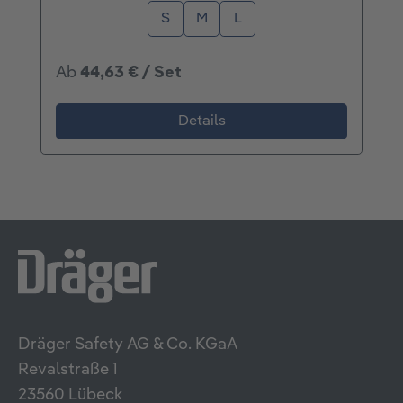
S
M
L
Ab
44,63 € / Set
Details
Dräger Safety AG & Co. KGaA
Revalstraße 1
23560 Lübeck