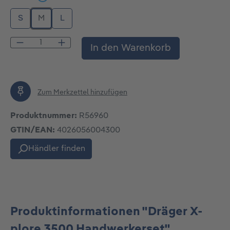
S
M
L
Produkt Anzahl: Gib den gewünschten Wert
In den Warenkorb
Zum Merkzettel hinzufügen
Produktnummer:
R56960
GTIN/EAN:
4026056004300
Händler finden
Produktinformationen "Dräger X-
plore 3500 Handwerkerset"