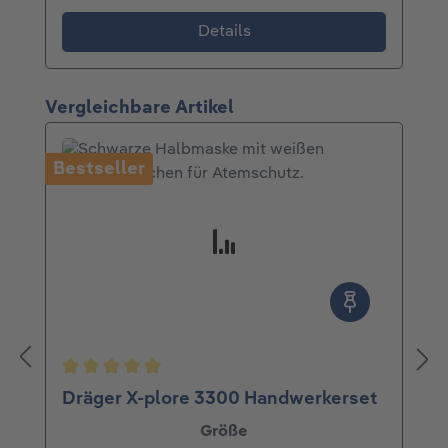
Details
Produktgalerie überspringen
Vergleichbare Artikel
Bestseller
Durchschnittliche Bewertung von 5 von 5 Ster
Dräger X-plore 3300 Handwerkerset
auswählen
Größe