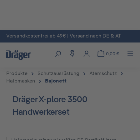
Versandkostenfrei ab 49€ | Versand nach DE & AT
Zum Hauptinhalt springen
0,00 €
Produkte
Schutzausrüstung
Atemschutz
Halbmasken
Bajonett
Dräger X-plore 3500
Handwerkerset