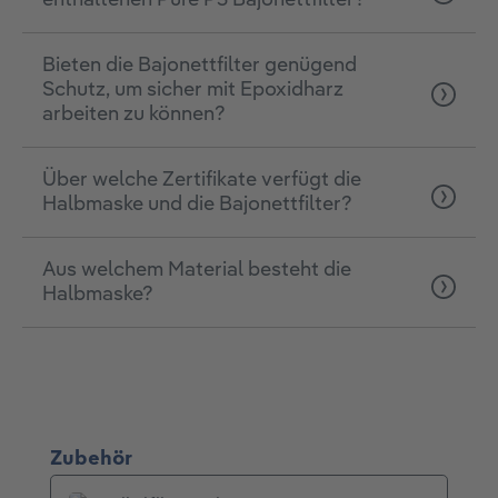
enthaltenen Pure P3 Bajonettfilter?
Bieten die Bajonettfilter genügend
Schutz, um sicher mit Epoxidharz
arbeiten zu können?
Über welche Zertifikate verfügt die
Halbmaske und die Bajonettfilter?
Aus welchem Material besteht die
Halbmaske?
Produktgalerie überspringen
Zubehör