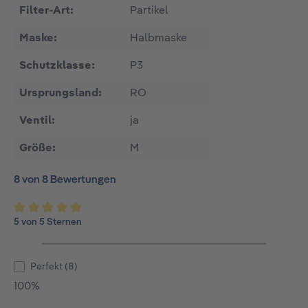
Filter-Art:
Partikel
Maske:
Halbmaske
Schutzklasse:
P3
Ursprungsland:
RO
Ventil:
ja
Größe:
M
8 von 8 Bewertungen
5 von 5 Sternen
Durchschnittliche Bewertung von 5 von 5 Sternen
Perfekt (8)
100%