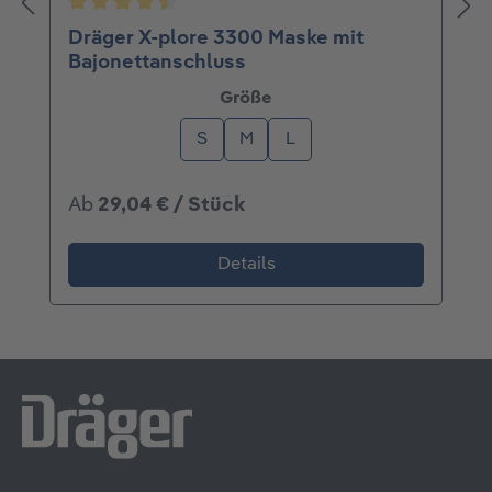
Durchschnittliche Bewertung von 4.5 von 5 St
Dräger X-plore 3300 Maske mit
Bajonettanschluss
auswählen
Größe
S
M
L
Ab
29,04 € / Stück
Details