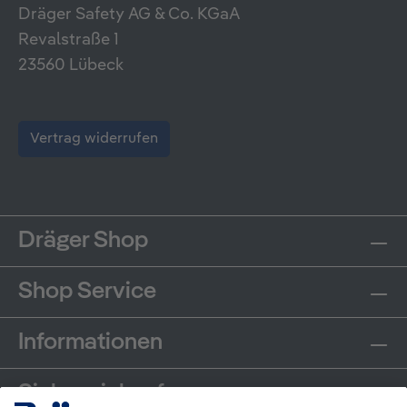
Dräger Safety AG & Co. KGaA
Revalstraße 1
23560 Lübeck
Vertrag widerrufen
Dräger Shop
Shop Service
Informationen
Sicher einkaufen