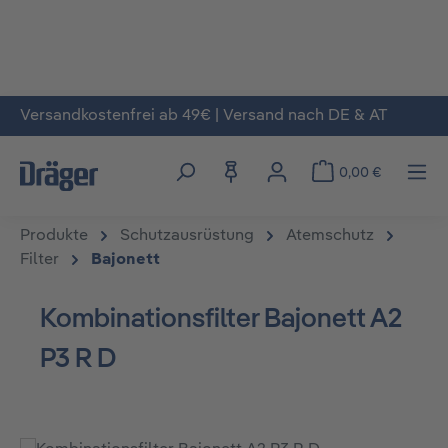
Versandkostenfrei ab 49€ | Versand nach DE & AT
Zum Hauptinhalt springen
0,00 €
Produkte
Schutzausrüstung
Atemschutz
Filter
Bajonett
Kombinationsfilter Bajonett A2
P3 R D