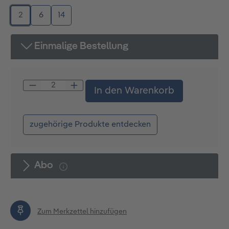
2
6
14
Einmalige Bestellung
Produkt Anzahl: Gib den gewünschten W
In den Warenkorb
zugehörige Produkte entdecken
Abo
Zum Merkzettel hinzufügen