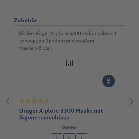
Produktgalerie überspringen
Zubehör
Durchschnittliche Bewertung von 4.5 von 5 St
Dräger X-plore 3300 Maske mit
Bajonettanschluss
auswählen
Größe