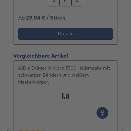
S
M
L
Ab
29,04 € / Stück
Details
Produktgalerie überspringen
Vergleichbare Artikel