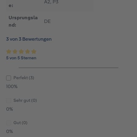
A2, P3
e:
Ursprungsla
DE
nd:
3 von 3 Bewertungen
5 von 5 Sternen
Durchschnittliche Bewertung von 5 von 5 Sternen
Perfekt (3)
100%
Sehr gut (0)
0%
Gut (0)
0%