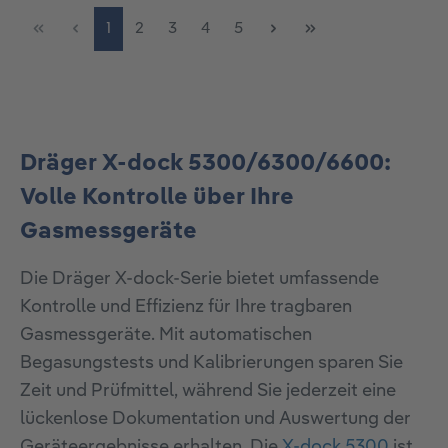
Seite
Seite
Seite
Seite
Seite
1
2
3
4
5
Dräger X-dock 5300/6300/6600:
Volle Kontrolle über Ihre
Gasmessgeräte
Die Dräger X-dock-Serie bietet umfassende
Kontrolle und Effizienz für Ihre tragbaren
Gasmessgeräte. Mit automatischen
Begasungstests und Kalibrierungen sparen Sie
Zeit und Prüfmittel, während Sie jederzeit eine
lückenlose Dokumentation und Auswertung der
Geräteergebnisse erhalten. Die
X-dock 5300
ist