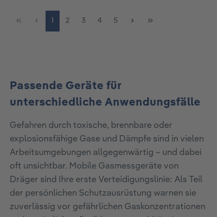
Seite
Seite
Seite
Seite
Seite
1
2
3
4
5
Passende Geräte für
unterschiedliche Anwendungsfälle
Gefahren durch toxische, brennbare oder
explosionsfähige Gase und Dämpfe sind in vielen
Arbeitsumgebungen allgegenwärtig – und dabei
oft unsichtbar. Mobile Gasmessgeräte von
Dräger sind Ihre erste Verteidigungslinie: Als Teil
der persönlichen Schutzausrüstung warnen sie
zuverlässig vor gefährlichen Gaskonzentrationen