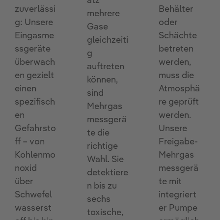
atz
Behälter
zuverlässi
mehrere
oder
g: Unsere
Gase
Schächte
Eingasme
gleichzeiti
betreten
ssgeräte
g
werden,
überwach
auftreten
muss die
en gezielt
können,
Atmosphä
einen
sind
re geprüft
spezifisch
Mehrgas
werden.
en
messgerä
Unsere
Gefahrsto
te die
Freigabe-
ff – von
richtige
Mehrgas
Kohlenmo
Wahl. Sie
messgerä
noxid
detektiere
te mit
über
n bis zu
integriert
Schwefel
sechs
er Pumpe
wasserst
toxische,