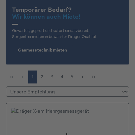
Temporärer Bedarf?
Wir können auch Miete!
Gewartet, geprüft und sofort einsatzbereit.
Sorgenfrei mieten in bewährter Dräger Qualität.
Gasmesstechnik mieten
Seite
Seite
Seite
Seite
Seite
1
2
3
4
5