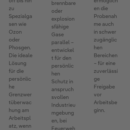
ermöglich
off bis hin
brennbare
en die
zu
oder
Probenah
Spezialga
explosion
me auch
sen wie
sfähige
in schwer
Ozon
Gase
zugänglic
oder
parallel –
hen
Phosgen.
entwickel
Bereichen
Die ideale
t für den
– für eine
Lösung
persönlic
zuverlässi
für die
hen
ge
persönlic
Schutz in
Freigabe
he
anspruch
vor
Grenzwer
svollen
Arbeitsbe
tüberwac
Industrieu
ginn.
hung am
mgebung
Arbeitspl
en, bei
atz, wenn
Feuerweh