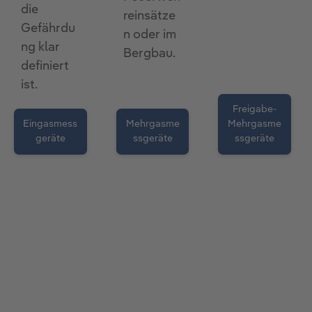
die
reinsätze
Gefährdu
n oder im
ng klar
Bergbau.
definiert
ist.
Freigabe-
Eingasmess
Mehrgasme
Mehrgasme
geräte
ssgeräte
ssgeräte