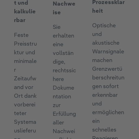
Prozessklar
t und
Nachwe
heit
kalkulie
ise
rbar
Optische
Sie
und
Feste
erhalten
akustische
Preisstru
eine
Warnsignale
ktur und
vollstän
machen
minimale
dige,
Grenzwertü
r
rechtssic
berschreitun
Zeitaufw
here
gen sofort
and vor
Dokume
erkennbar
Ort dank
ntation
und
vorberei
zur
ermöglichen
teter
Erfüllung
ein
Systema
aller
schnelles
uslieferu
Nachwei
Reagieren.