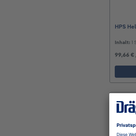
HPS He
Inhalt:
1 
99,66 €