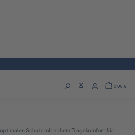
0,00 €
gorie Beratung
s Dropdown der Kategorie Informationen
oder Schließe das Dropdown der Kategorie Entdecken
 optimalen Schutz mit hohem Tragekomfort für