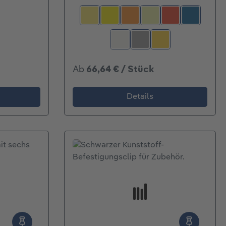
gelb nachleuchtend
leuchtgelb
leuchtorange
nachleuchtend
rot
signalbla
weiß
weiß-aluminium
zinkgelb
Ab
66,64 € / Stück
Details