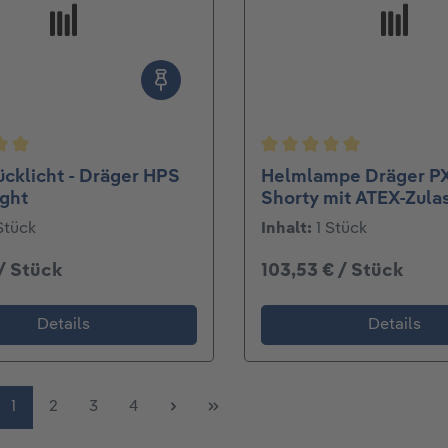
nittliche Bewertung von 5 von 5 Sternen
Durchschnittliche Bew
cklicht - Dräger HPS
Helmlampe Dräger PX
ght
Shorty mit ATEX-Zula
Stück
Inhalt:
1 Stück
 / Stück
103,53 € / Stück
Details
Details
Seite
Seite
Seite
Seite
1
2
3
4