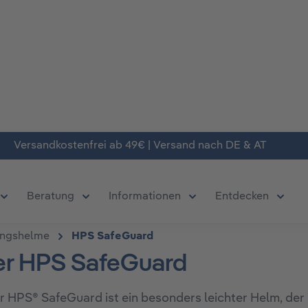
Versandkostenfrei ab 49€ | Versand nach DE & AT
Beratung
Informationen
Entdecken
chließe das Dropdown der Kategorie Produkte
Öffne oder Schließe das Dropdown der Kategorie Deals
Öffne oder Schließe das Dropdown der Kate
Öffne oder Schließe da
Öffne 
ungshelme
HPS SafeGuard
er HPS SafeGuard
 HPS® SafeGuard ist ein besonders leichter Helm, der