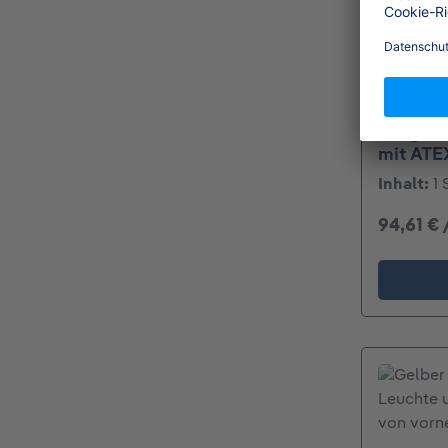
Dräger 
mit ATE
Inhalt:
1 
94,61 € 