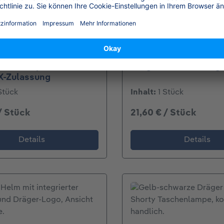
Helmlampe PX1 LED
Dräger Antibeschlag
X-Zulassung
Stück
Inhalt:
1 Stück
/ Stück
21,60 € / Stück
Details
Details