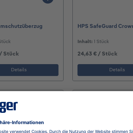
lmschutzüberzug
HPS SafeGuard Crow
Stück
Inhalt:
1 Stück
 / Stück
24,63 € / Stück
Details
Details