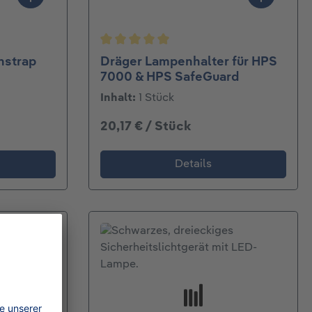
Durchschnittliche Bewertung von 5 v
nstrap
Dräger Lampenhalter für HPS
7000 & HPS SafeGuard
Inhalt:
1 Stück
20,17 € / Stück
Details