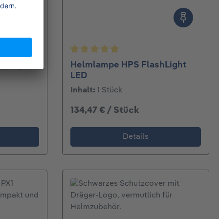
Durchschnittliche Bewertung von 5 v
 Spray
Helmlampe HPS FlashLight
LED
Inhalt:
1 Stück
134,47 € / Stück
Details