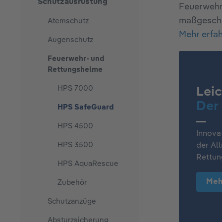
Schutzausrüstung
Feuerwehr-
maßgeschne
Atemschutz
Mehr erfah
Augenschutz
Feuerwehr- und
Rettungshelme
HPS 7000
Leic
Der
HPS SafeGuard
HPS 4500
Innova
HPS 3500
der Al
Rettun
HPS AquaRescue
Meh
Zubehör
Schutzanzüge
Absturzsicherung