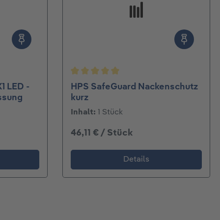
ertung von 5 von 5 Sternen
Durchschnittliche Bewertung von 5 v
1 LED -
HPS SafeGuard Nackenschutz
ssung
kurz
Inhalt:
1 Stück
46,11 € / Stück
Details