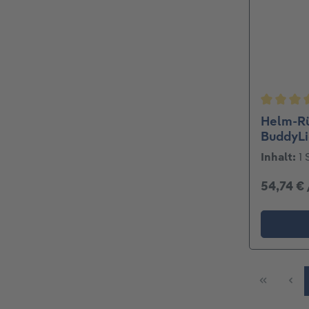
Durchsch
Helm-Rü
BuddyLi
Inhalt:
1 
54,74 €