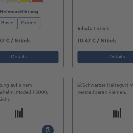
weiß
nachleuchtend
leuchtgelb
rot
auswählen
Helmausführung
Basic
Extend
Inhalt:
1 Stück
87 € / Stück
10,47 € / Stück
Details
Details