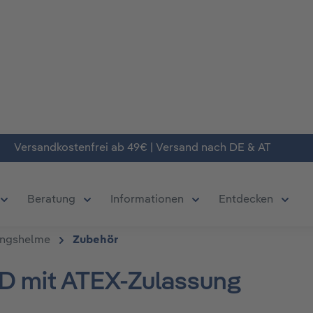
Versandkostenfrei ab 49€ | Versand nach DE & AT
Beratung
Informationen
Entdecken
chließe das Dropdown der Kategorie Produkte
Öffne oder Schließe das Dropdown der Kategorie Deals
Öffne oder Schließe das Dropdown der Kate
Öffne oder Schließe da
Öffne 
ungshelme
Zubehör
D mit ATEX-Zulassung