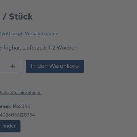
€ / Stück
 MwSt. zzgl. Versandkosten
rfügbar, Lieferzeit: 1-2 Wochen
 Anzahl: Gib den gewünschten Wert ein o
In den Warenkorb
erkzettel hinzufügen
mmer:
R62350
4026056128754
 finden