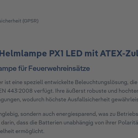
sicherheit (GPSR)
 Helmlampe PX1 LED mit ATEX-Zu
ampe für Feuerwehreinsätze
st eine speziell entwickelte Beleuchtungslösung, die
 EN 443:2008 verfügt. Ihre äußerst robuste und hoc
ngungen, wodurch höchste Ausfallsicherheit gewährleist
nglebig, sondern auch energiesparend, was zu Betriebsz
arin, dass die Batterien unabhängig von ihrer Polarit
elheit ermöglicht.