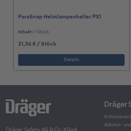
ParaSnap Helmlampenhalter PX1
Inhalt:
1 Stück
21,36 € / Stück
Details
Dräger 
Schutzausr
Alkohol- u
Dräger Safety AG & Co. KGaA