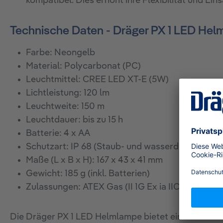
kompatibel. Dies erhöht ihre Flexibilität und E
Technische Daten - Dräger PX 1 LED He
Farbe: Neongelb
Material: Polycarbonat (PC)
Leuchtmittel: CREE LED XT-E (5W)
Lichtleistung: 120 lm
Leuchtweite: 150 m
Leuchtdauer: bis zu 15 h
Batterie: 4 x AA
Schutzart: IP 68 (Staub- und wasserdicht)
Maße (L x B x H): 167 x 43 x 41 mm
Gewicht: 185 g (inkl. Batterien)
Zulassungen: ATEX Gas (II 1G Ex ia IIC T4 Ga) un
Die Dräger PX 1 LED Helmlampe bietet eine Vielzahl 