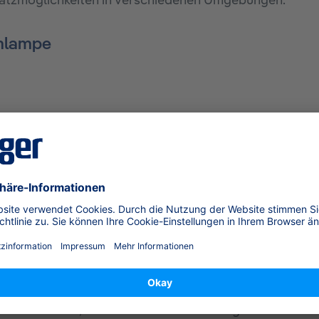
insatzmöglichkeiten in verschiedenen Umgebungen.
lmlampe
d Staub (II 2D Ex ib IIIC T105°C Db IP68)
von Vorteilen, die sie zu einer zuverlässigen und leis