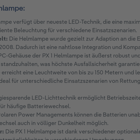
lmlampe:
ampe verfügt über neueste LED-Technik, die eine maxi
iziente Beleuchtung für verschiedene Einsatzszenarien.
lt:
Die Helmlampe wurde gezielt zur Adaption an die 
008. Dadurch ist eine nahtlose Integration und Kompa
C-Gehäuse der PX 1 Helmlampe ist äußerst robust un
 standzuhalten, was höchste Ausfallsicherheit garantie
rreicht eine Leuchtweite von bis zu 150 Metern und l
ideal für unterschiedliche Einsatzszenarien von Rettu
iesparende LED-Lichttechnik ermöglicht Betriebszeiten
ür häufige Batteriewechsel.
olaren Power Managements können die Batterien unabhä
echsel auch in völliger Dunkelheit möglich.
r:
Die PX 1 Helmlampe ist dank verschiedener optional