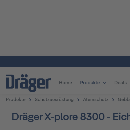
m Hauptinhalt springen
Zur Suche springen
Zur Hauptnavigation springen
Home
Produkte
Deals
Öffne oder S
Produkte
Schutzausrüstung
Atemschutz
Geblä
Dräger X-plore 8300 - Ei