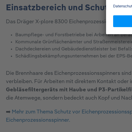
Einsatzbereich und Schutzanf
Das Dräger X-plore 8300 Eichenprozessionsspinner-Se
Baumpflege- und Forstbetriebe bei Arbeiten an befa
Kommunale Grünflächenämter und Straßenmeisterei
Dachdeckereien und Gebäudedienstleister bei Befal
Schädlingsbekämpfungsunternehmen bei der EPS-
Die Brennhaare des Eichenprozessionsspinners sind 
verbleiben. Für Arbeiten mit direktem Kontakt ode
Gebläsefiltergeräts mit Haube und P3-Partikelfi
die Atemwege, sondern bedeckt auch Kopf und Nacken
➡️
Mehr zum Thema Schutz vor Eichenprozessionsspi
Eichenprozessionsspinner.