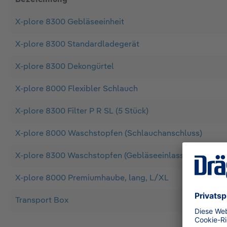
X-plore 8300 Gebläseeinheit
X-plore 8300 Standardladegerät
X-plore 8300 Dekongürtel
X-plore 8000 Flexibler Schlauch
X-plore 8300 Filter P R SL (5 Stück)
X-plore 8000 Waschstopfen (Schlauchanschluss)
X-plore 8300 Waschstopfen (Gebläseeinlass)
X-plore 8000 Premiumhaube, lang, L/XL
Transport Box