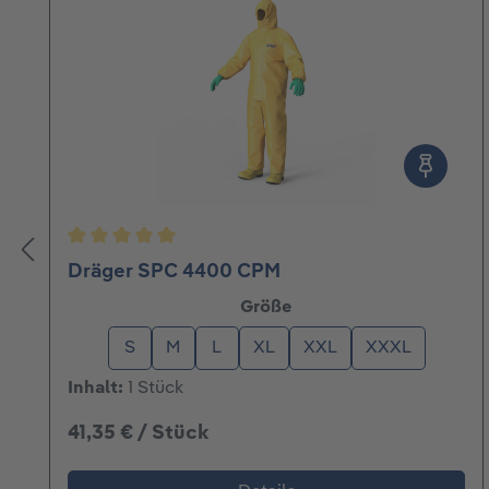
Durchschnittliche Bewertung von 5 von 5 Ster
Dräger SPC 4400 CPM
auswählen
Größe
S
M
L
XL
XXL
XXXL
Inhalt:
1 Stück
41,35 € / Stück