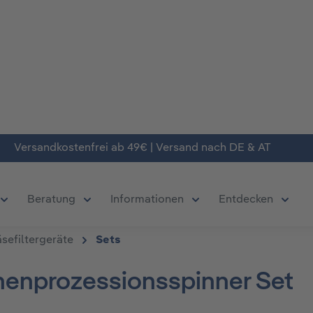
Versandkostenfrei ab 49€ | Versand nach DE & AT
Beratung
Informationen
Entdecken
chließe das Dropdown der Kategorie Produkte
Öffne oder Schließe das Dropdown der Kategorie Deals
Öffne oder Schließe das Dropdown der Kate
Öffne oder Schließe da
Öffne 
sefiltergeräte
Sets
chenprozessionsspinner Set