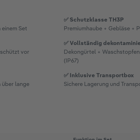
✅ Schutzklasse TH3P
n einem Set
Premiumhaube + Gebläse + P3
✅ Vollständig dekontamini
schützt vor
Dekongürtel + Waschstopfen 
(IP67)
✅ Inklusive Transportbox
 über lange
Sichere Lagerung und Transpo
Funktion im Set