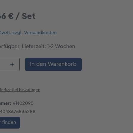
66 € / Set
 MwSt. zzgl. Versandkosten
rfügbar, Lieferzeit: 1-2 Wochen
 Anzahl: Gib den gewünschten Wert ein o
In den Warenkorb
erkzettel hinzufügen
mmer:
VN02090
4048675835288
 finden