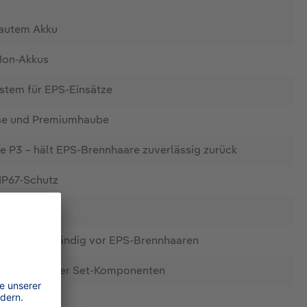
bautem Akku
-Ion-Akkus
stem für EPS-Einsätze
se und Premiumhaube
sse P3 – hält EPS-Brennhaare zuverlässig zurück
 IP67-Schutz
 IP67-Schutz
acken vollständig vor EPS-Brennhaaren
ransport aller Set-Komponenten