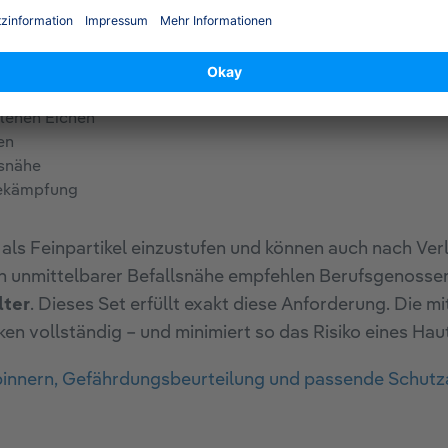
orderungen
t ist konzipiert für:
llenen Eichen
en
lsnähe
Bekämpfung
als Feinpartikel einzustufen und können auch nach Ve
r in unmittelbarer Befallsnähe empfehlen Berufsgenoss
lter
. Dieses Set erfüllt exakt diese Anforderung. Die 
 vollständig – und minimiert so das Risiko eines Hau
nnern, Gefährdungsbeurteilung und passende Schutzau