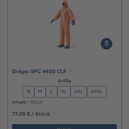
nen
Dräger SPC 4400 CLF
auswählen
Größe
S
M
L
XL
XXL
XXXL
Inhalt:
1 Stück
77,05 € / Stück