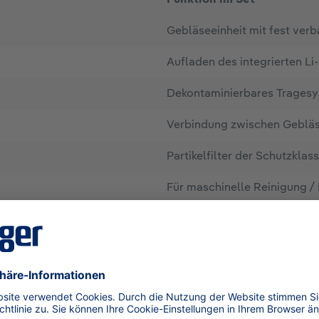
Gebläseeinheit mit fest ver
Aufladen des integrierten Li
Dekontaminierbares Tragesy
Verbindung zwischen Geblä
Partikelfilter der Schutzkla
Für maschinelle Reinigung /
Für maschinelle Reinigung /
Schützt Kopf, Gesicht und N
Sichere Aufbewahrung und T