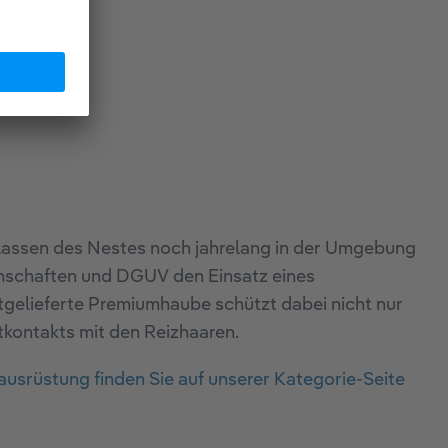
rlassen des Nestes noch jahrelang in der Umgebung
enschaften und DGUV den Einsatz eines
mitgelieferte Premiumhaube schützt dabei nicht nur
tkontakts mit den Reizhaaren.
srüstung finden Sie auf unserer Kategorie-Seite