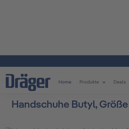
m Hauptinhalt springen
Zur Suche springen
Zur Hauptnavigation springen
Home
Produkte
Deals
Öffne oder S
Handschuhe Butyl, Größe