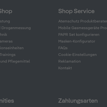
Shop
Shop Service
üstung
Atemschutz Produktberate
nd Drogenmessung
Mobile Gasmessgeräte Pro
hnik
PAPR Set konfigurieren
ameras
Masken-Konfigurator
onseinheiten
FAQs
rainings
Cookie-Einstellungen
 und Pflegemittel
Reklamation
Kontakt
ities
Zahlungsarten