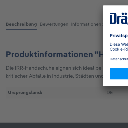
Beschreibung
Bewertungen
Informationen zur Produkt
Produktinformationen "Handsc
Die IRR-Handschuhe eignen sich ideal bei der Farb-,
kritischer Abfälle in Industrie, Städten und Gemeind
Ursprungsland:
DE