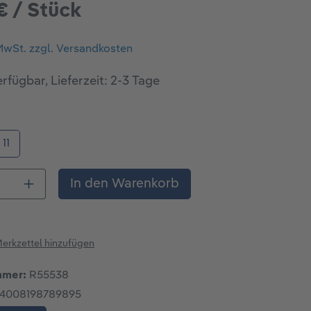
€ / Stück
 MwSt. zzgl. Versandkosten
rfügbar, Lieferzeit: 2-3 Tage
ählen
11
 Anzahl: Gib den gewünschten Wert ein o
In den Warenkorb
erkzettel hinzufügen
mmer:
R55538
4008198789895