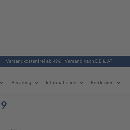
Versandkostenfrei ab 49€ | Versand nach DE & AT
Beratung
Informationen
Entdecken
chließe das Dropdown der Kategorie Produkte
Öffne oder Schließe das Dropdown der Kategorie Deals
Öffne oder Schließe das Dropdown der Kate
Öffne oder Schließe da
Öffne 
 9