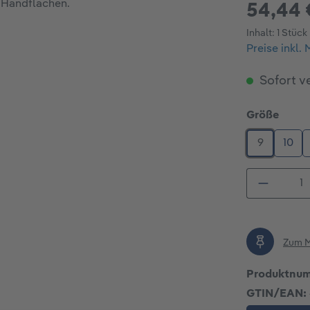
54,44 
Inhalt:
1 Stück
Preise inkl.
Sofort ve
ausw
Größe
9
10
Produkt
Zum M
Produktnu
GTIN/EAN: