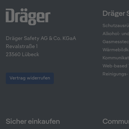
Dräger 
Schutzausr
Alkohol- u
Dräger Safety AG & Co. KGaA
Gasmesstec
Revalstraße 1
Wärmebildk
23560 Lübeck
Kommunikati
Web-based T
Reinigungs-
Vertrag widerrufen
Sicher einkaufen
Commun