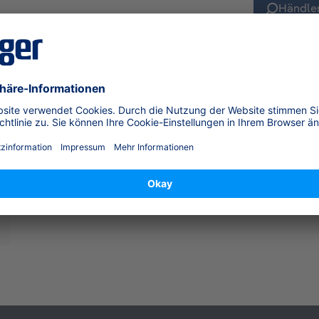
Händler
sicherheit (GPSR)
huhe Butyl, Größe 9"
 Lack-, Kunststoff-, Klebstoff- und Pflanzenschutz-Her
en. Größe 9.