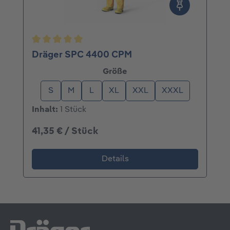
Durchschnittliche Bewertung von 5 von 5 Ster
Dräger SPC 4400 CPM
auswählen
Größe
S
M
L
XL
XXL
XXXL
Inhalt:
1 Stück
41,35 € / Stück
Details