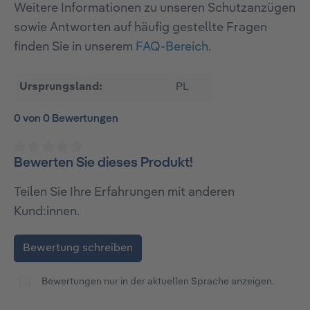
Weitere Informationen zu unseren Schutzanzügen
sowie Antworten auf häufig gestellte Fragen
finden Sie in unserem
FAQ-Bereich
.
Ursprungsland:
PL
0 von 0 Bewertungen
Bewerten Sie dieses Produkt!
Durchschnittliche Bewertung von 0 von 5 Sternen
Teilen Sie Ihre Erfahrungen mit anderen
Kund:innen.
Bewertung schreiben
Bewertungen nur in der aktuellen Sprache anzeigen.