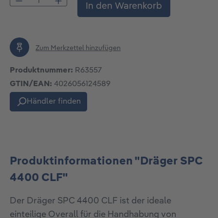
Produkt Anzahl: Gib den gewünschten Wert
In den Warenkorb
Zum Merkzettel hinzufügen
Produktnummer:
R63557
GTIN/EAN:
4026056124589
Händler finden
Produktinformationen "Dräger SPC
4400 CLF"
Der Dräger SPC 4400 CLF ist der ideale
einteilige Overall für die Handhabung von