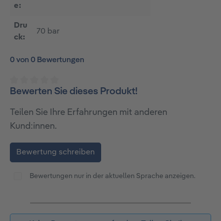
e:
Dru
70 bar
ck:
0 von 0 Bewertungen
Bewerten Sie dieses Produkt!
Durchschnittliche Bewertung von 0 von 5 Sternen
Teilen Sie Ihre Erfahrungen mit anderen
Kund:innen.
Bewertung schreiben
Bewertungen nur in der aktuellen Sprache anzeigen.