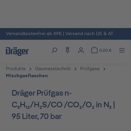
Versandkostenfrei ab 49€ | Versand nach DE & AT
Zum Hauptinhalt springen
0,00 €
Produkte
Gasmesstechnik
Prüfgase
Mischgasflaschen
Dräger Prüfgas n-
C₅H₁₂/H₂S/CO /CO₂/O₂ in N₂ |
95 Liter, 70 bar