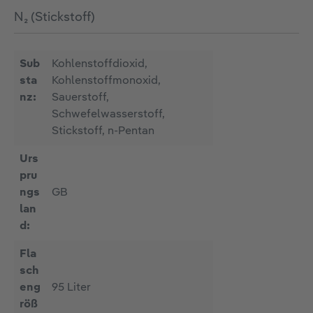
N₂ (Stickstoff)
Sub
Kohlenstoffdioxid,
sta
Kohlenstoffmonoxid,
nz:
Sauerstoff,
Schwefelwasserstoff,
Stickstoff, n-Pentan
Urs
pru
ngs
GB
lan
d:
Fla
sch
eng
95 Liter
röß