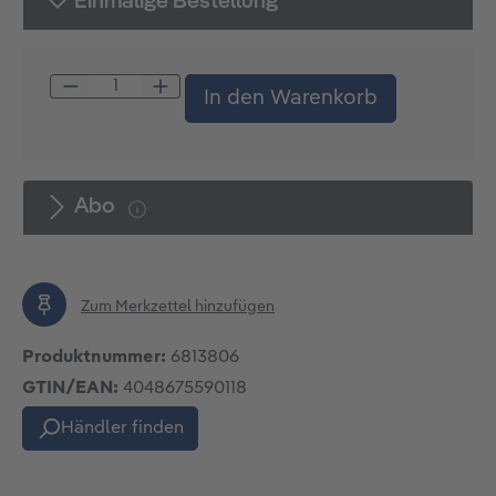
Einmalige Bestellung
Produkt Anzahl: Gib den gewünschten W
In den Warenkorb
Abo
Zum Merkzettel hinzufügen
Produktnummer:
6813806
GTIN/EAN:
4048675590118
Händler finden