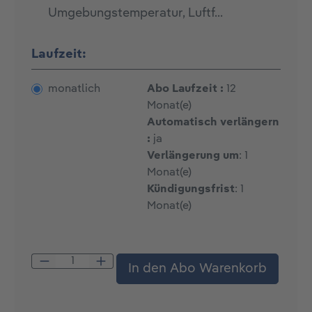
Umgebungstemperatur, Luftf...
Laufzeit:
monatlich
Abo Laufzeit :
12
Monat(e)
Automatisch verlängern
:
ja
Verlängerung um
: 1
Monat(e)
Kündigungsfrist
: 1
Monat(e)
Produkt Anzahl: Gib den gewünschten W
In den Abo Warenkorb