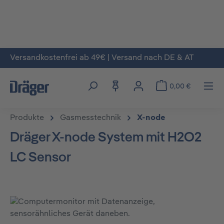
Versandkostenfrei ab 49€ | Versand nach DE & AT
Zum Hauptinhalt springen
0,00 €
Produkte
Gasmesstechnik
X-node
Dräger X-node System mit H2O2
LC Sensor
Bildergalerie überspringen