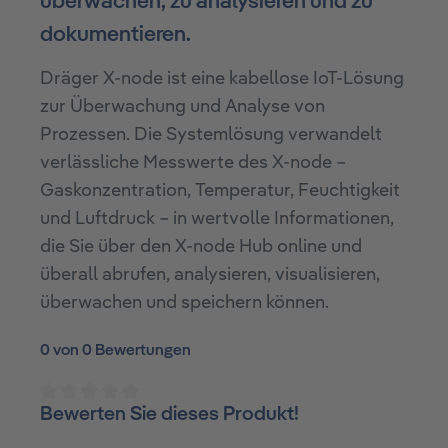
überwachen, zu analysieren und zu
dokumentieren.
Dräger X-node ist eine kabellose IoT-Lösung
zur Überwachung und Analyse von
Prozessen. Die Systemlösung verwandelt
verlässliche Messwerte des X-node –
Gaskonzentration, Temperatur, Feuchtigkeit
und Luftdruck – in wertvolle Informationen,
die Sie über den X-node Hub online und
überall abrufen, analysieren, visualisieren,
überwachen und speichern können.
0 von 0 Bewertungen
Bewerten Sie dieses Produkt!
Durchschnittliche Bewertung von 0 von 5 Sterne