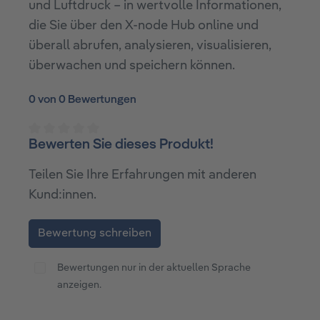
und Luftdruck – in wertvolle Informationen,
die Sie über den X-node Hub online und
überall abrufen, analysieren, visualisieren,
überwachen und speichern können.
0 von 0 Bewertungen
Bewerten Sie dieses Produkt!
Durchschnittliche Bewertung von 0 von 5 Sterne
Teilen Sie Ihre Erfahrungen mit anderen
Kund:innen.
Bewertung schreiben
Bewertungen nur in der aktuellen Sprache
anzeigen.