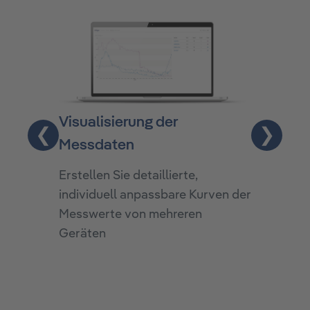
Visualisierung der
Überschr
❮
❯
Messdaten
Eine Übers
Überschre
Erstellen Sie detaillierte,
Schwelle
individuell anpassbare Kurven der
auch auf 
Messwerte von mehreren
Geräten