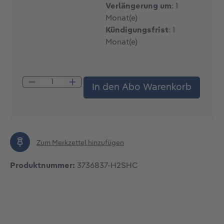
Verlängerung um
: 1
Monat(e)
Kündigungsfrist
: 1
Monat(e)
Produkt Anzahl: Gib den gewünschten W
In den Abo Warenkorb
Zum Merkzettel hinzufügen
Produktnummer:
3736837-H2SHC