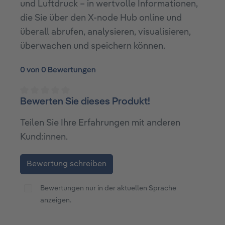
und Luftdruck – in wertvolle Informationen,
die Sie über den X-node Hub online und
überall abrufen, analysieren, visualisieren,
überwachen und speichern können.
0 von 0 Bewertungen
Bewerten Sie dieses Produkt!
Durchschnittliche Bewertung von 0 von 5 Sterne
Teilen Sie Ihre Erfahrungen mit anderen
Kund:innen.
Bewertung schreiben
Bewertungen nur in der aktuellen Sprache
anzeigen.