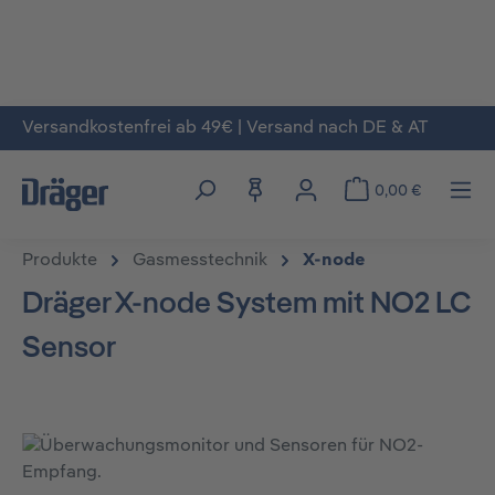
Versandkostenfrei ab 49€ | Versand nach DE & AT
Zum Hauptinhalt springen
0,00 €
Produkte
Gasmesstechnik
X-node
Dräger X-node System mit NO2 LC
Sensor
Bildergalerie überspringen