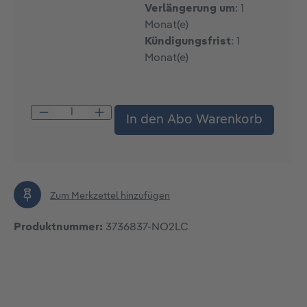
Verlängerung um
: 1
Monat(e)
Kündigungsfrist
: 1
Monat(e)
Produkt Anzahl: Gib den gewünschten W
In den Abo Warenkorb
Zum Merkzettel hinzufügen
Produktnummer:
3736837-NO2LC