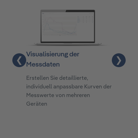
Visualisierung der
Überschr
❮
❯
Messdaten
Eine Übers
Überschre
Erstellen Sie detaillierte,
Schwelle
individuell anpassbare Kurven der
auch auf 
Messwerte von mehreren
Geräten