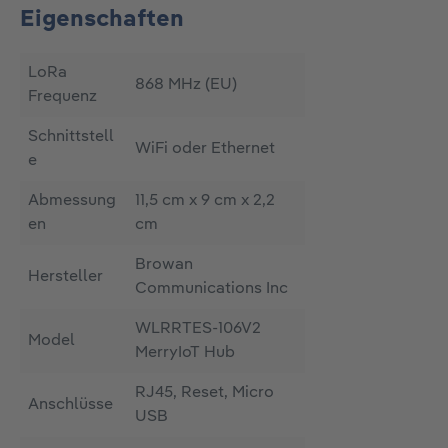
Eigenschaften
LoRa
868 MHz (EU)
Frequenz
Schnittstell
WiFi oder Ethernet
e
Abmessung
11,5 cm x 9 cm x 2,2
en
cm
Browan
Hersteller
Communications Inc
WLRRTES-106V2
Model
MerryIoT Hub
RJ45, Reset, Micro
Anschlüsse
USB