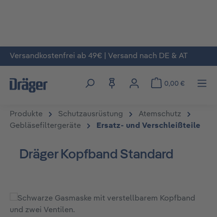
Versandkostenfrei ab 49€ | Versand nach DE & AT
Zum Hauptinhalt springen
0,00 €
Produkte
Schutzausrüstung
Atemschutz
Gebläsefiltergeräte
Ersatz- und Verschleißteile
Dräger Kopfband Standard
Bildergalerie überspringen