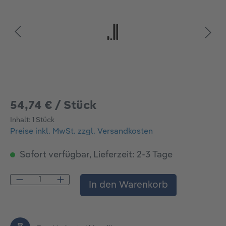
54,74 € / Stück
Inhalt:
1 Stück
Preise inkl. MwSt. zzgl. Versandkosten
Sofort verfügbar, Lieferzeit: 2-3 Tage
Produkt Anzahl: Gib den gewünschten Wert
In den Warenkorb