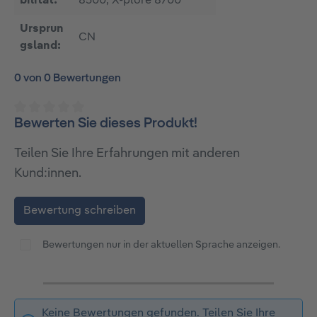
bilität:
8500, X-plore 8700
Ursprun
CN
gsland:
0 von 0 Bewertungen
Bewerten Sie dieses Produkt!
Durchschnittliche Bewertung von 0 von 5 Sternen
Teilen Sie Ihre Erfahrungen mit anderen
Kund:innen.
Bewertung schreiben
Bewertungen nur in der aktuellen Sprache anzeigen.
Keine Bewertungen gefunden. Teilen Sie Ihre