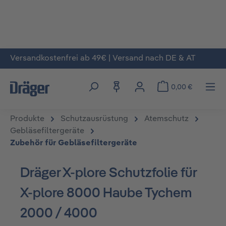
Versandkostenfrei ab 49€ | Versand nach DE & AT
Zum Hauptinhalt springen
0,00 €
Produkte
Schutzausrüstung
Atemschutz
Gebläsefiltergeräte
Zubehör für Gebläsefiltergeräte
Dräger X-plore Schutzfolie für
X-plore 8000 Haube Tychem
2000 / 4000