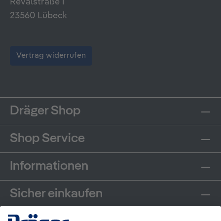
Revalstraße 1
23560 Lübeck
Vertrag widerrufen
Dräger Shop
Shop Service
Informationen
Sicher einkaufen