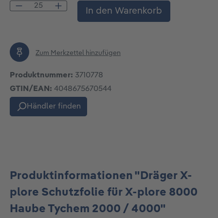
Produkt Anzahl: Gib den gewünschten Wert
In den Warenkorb
Zum Merkzettel hinzufügen
Produktnummer:
3710778
GTIN/EAN:
4048675670544
Händler finden
Produktinformationen "Dräger X-
plore Schutzfolie für X-plore 8000
Haube Tychem 2000 / 4000"