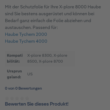
Mit der Schutzfolie für Ihre X-plore 8000 Haube
sind Sie bestens ausgerüstet und können bei
Bedarf ganz einfach die Folie abziehen und
austauschen. Passend für:
Haube Tychem 2000
Haube Tychem 4000
Kompati
X-plore 8300, X-plore
bilität:
8500, X-plore 8700
Ursprun
US
gsland:
0 von 0 Bewertungen
Bewerten Sie dieses Produkt!
Durchschnittliche Bewertung von 0 von 5 Sternen