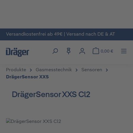
Versandkostenfrei ab 49€ | Versand nach DE & AT
Zum Hauptinhalt springen
0,00 €
Produkte
Gasmesstechnik
Sensoren
DrägerSensor XXS
DrägerSensor XXS Cl2
Bildergalerie überspringen