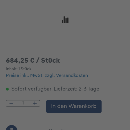
684,25 € / Stück
Inhalt:
1 Stück
Preise inkl. MwSt. zzgl. Versandkosten
Sofort verfügbar, Lieferzeit: 2-3 Tage
Produkt Anzahl: Gib den gewünschten Wert
In den Warenkorb