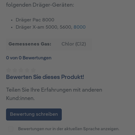
folgenden Dräger-Geräten:
Dräger Pac 8000
Dräger X-am 5000, 5600,
8000
Gemessenes Gas:
Chlor (Cl2)
0 von 0 Bewertungen
Bewerten Sie dieses Produkt!
Durchschnittliche Bewertung von 0 von 5 Sternen
Teilen Sie Ihre Erfahrungen mit anderen
Kund:innen.
Bewertung schreiben
Bewertungen nur in der aktuellen Sprache anzeigen.