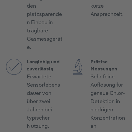
den
kurze
platzsparende
Ansprechzeit.
n Einbau in
tragbare
Gasmessgerät
e.
Langlebig und
Präzise
zuverlässig
Messungen
Erwartete
Sehr feine
Sensorlebens
Auflösung für
dauer von
genaue Chlor-
über zwei
Detektion in
Jahren bei
niedrigen
typischer
Konzentration
Nutzung.
en.