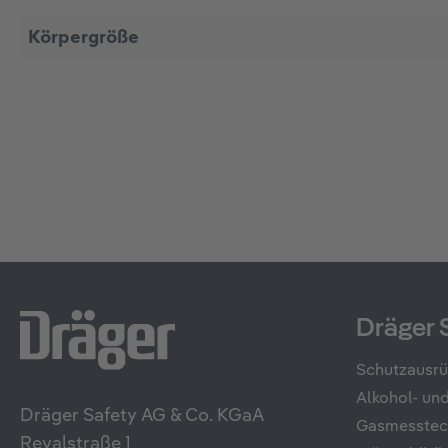
Körpergröße
Dräger 
Schutzausr
Alkohol- u
Dräger Safety AG & Co. KGaA
Gasmesstec
Revalstraße 1