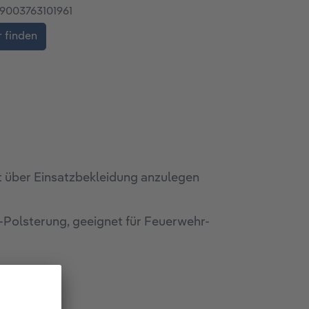
9003763101961
 finden
ht über Einsatzbekleidung anzulegen
Polsterung, geeignet für Feuerwehr-