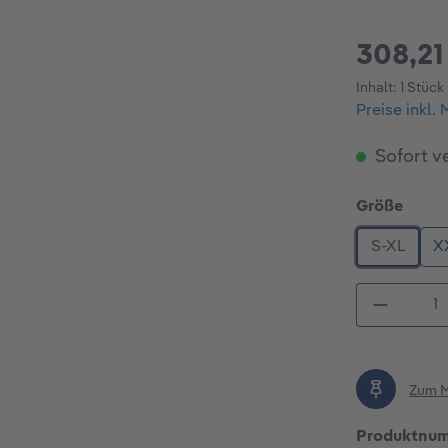
308,21
Inhalt:
1 Stück
Preise inkl.
Sofort ve
ausw
Größe
S-XL
X
Produkt
Zum M
Produktnu