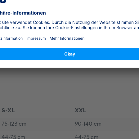
 ist mit einer vorderen und einer hinteren Auffangöse
ulegen und wurde bis zu einem Körpergewicht von 150 k
räger PSS AirBoss und PSS 4/5/7000 eine Herstellerer
 Auffangen für die Feuerwehr
S-XL
XXL
75-123 cm
90-140 cm
44-75 cm
44-75 cm