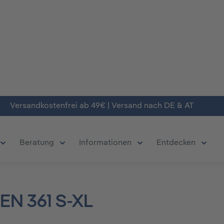
Versandkostenfrei ab 49€ | Versand nach DE & AT
Beratung
Informationen
Entdecken
chließe das Dropdown der Kategorie Produkte
Öffne oder Schließe das Dropdown der Kategorie Deals
Öffne oder Schließe das Dropdown der Kate
Öffne oder Schließe da
Öffne 
EN 361 S-XL