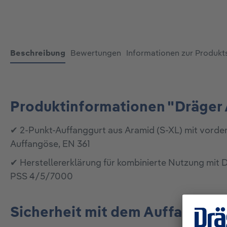
Beschreibung
Bewertungen
Informationen zur Produkt
Produktinformationen "Dräger 
✔ 2-Punkt-Auffanggurt aus Aramid (S-XL) mit vorder
Auffangöse, EN 361
✔ Herstellererklärung für kombinierte Nutzung mit
PSS 4/5/7000
Sicherheit mit dem Auffanggur