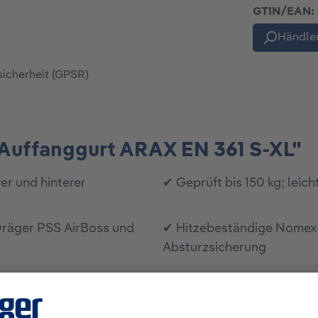
GTIN/EAN:
Händler
sicherheit (GPSR)
Auffanggurt ARAX EN 361 S-XL"
er und hinterer
✔ Geprüft bis 150 kg; leic
 Dräger PSS AirBoss und
✔ Hitzebeständige Nomex-
Absturzsicherung
t ARAX EN 361 S-XL