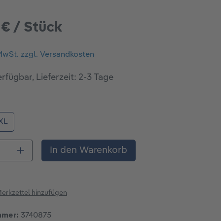
 € / Stück
 MwSt. zzgl. Versandkosten
rfügbar, Lieferzeit: 2-3 Tage
ählen
XL
 Anzahl: Gib den gewünschten Wert ein o
In den Warenkorb
erkzettel hinzufügen
mmer:
3740875