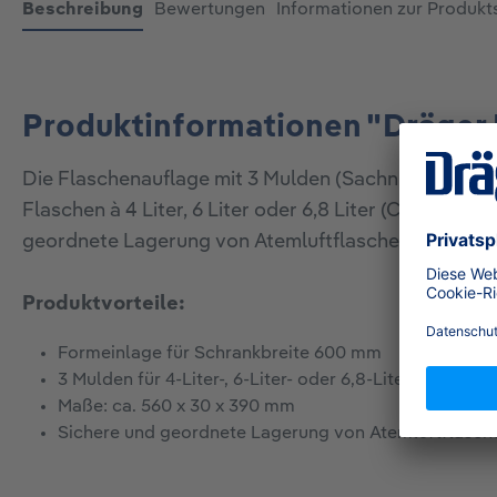
Beschreibung
Bewertungen
Informationen zur Produkt
Produktinformationen "Dräger 
Die Flaschenauflage mit 3 Mulden (Sachnummer 65701
Flaschen à 4 Liter, 6 Liter oder 6,8 Liter (CFK-Fla
geordnete Lagerung von Atemluftflaschen in klein
Produktvorteile:
Formeinlage für Schrankbreite 600 mm
3 Mulden für 4-Liter-, 6-Liter- oder 6,8-Liter-CFK-Fla
Maße: ca. 560 x 30 x 390 mm
Sichere und geordnete Lagerung von Atemluftflasch