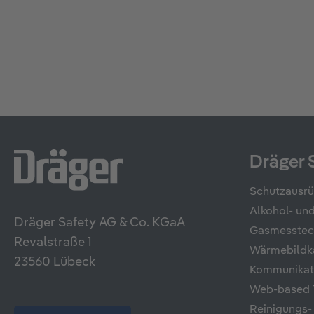
Dräger 
Schutzausr
Alkohol- u
Dräger Safety AG & Co. KGaA
Gasmesstec
Revalstraße 1
Wärmebildk
23560 Lübeck
Kommunikati
Web-based T
Reinigungs-