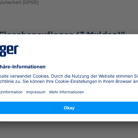
sicherheit (GPSR)
Flaschenauflagen (3 Mulden)"
81) ist eine Formeinlage für Schränke mit 600 mm Breit
schen). Die Maße betragen ca. 560 x 30 x 390 mm. Diese 
eren Werkstattschränken oder Regalsystemen.
schen
en