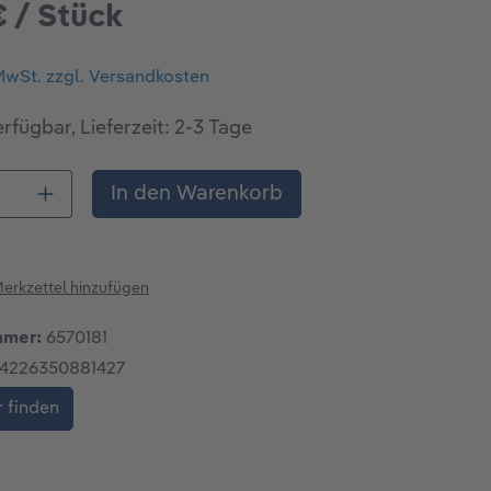
€ / Stück
 MwSt. zzgl. Versandkosten
rfügbar, Lieferzeit: 2-3 Tage
 Anzahl: Gib den gewünschten Wert ein o
In den Warenkorb
erkzettel hinzufügen
mmer:
6570181
4226350881427
 finden