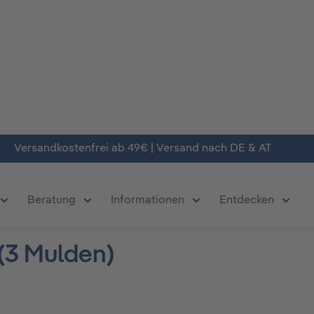
Versandkostenfrei ab 49€ | Versand nach DE & AT
Beratung
Informationen
Entdecken
chließe das Dropdown der Kategorie Produkte
Öffne oder Schließe das Dropdown der Kategorie Deals
Öffne oder Schließe das Dropdown der Kate
Öffne oder Schließe da
Öffne 
(3 Mulden)