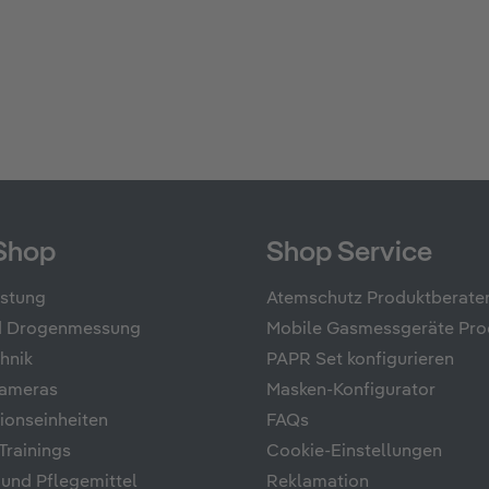
Shop
Shop Service
üstung
Atemschutz Produktberate
nd Drogenmessung
Mobile Gasmessgeräte Pro
hnik
PAPR Set konfigurieren
ameras
Masken-Konfigurator
onseinheiten
FAQs
rainings
Cookie-Einstellungen
 und Pflegemittel
Reklamation