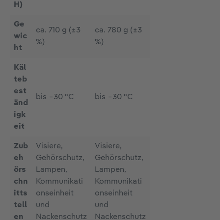
H)
Ge
ca. 710 g (±3
ca. 780 g (±3
wic
%)
%)
ht
Käl
teb
est
bis −30 °C
bis −30 °C
änd
igk
eit
Zub
Visiere,
Visiere,
eh
Gehörschutz,
Gehörschutz,
örs
Lampen,
Lampen,
chn
Kommunikati
Kommunikati
itts
onseinheit
onseinheit
tell
und
und
en
Nackenschutz
Nackenschutz