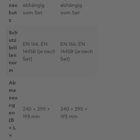
nsc
abhängig
abhängig
hut
vom Set
vom Set
z
Sch
utz
EN 166, EN
EN 166, EN
bril
14458 (je nach
14458 (je nach
len
Set)
Set)
nor
m
Ab
me
ssu
ng
240 × 295 ×
240 × 295 ×
en
193 mm
193 mm
(B
× L
×