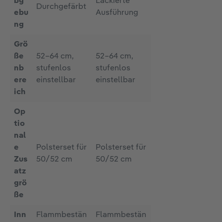
bg
Lackierte
Durchgefärbt
ebu
Ausführung
ng
Grö
ße
52–64 cm,
52–64 cm,
nb
stufenlos
stufenlos
ere
einstellbar
einstellbar
ich
Op
tio
nal
e
Polsterset für
Polsterset für
Zus
50/52 cm
50/52 cm
atz
grö
ße
Inn
Flammbestän
Flammbestän