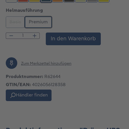
weiß
rot
gelb
blau
leuchtorange
schwarz
nachleuchtend
weiß-aluminium
leuchtgelb
auswählen
Helmausführung
Basis
Premium
(Diese Option ist zurzeit nicht verfügbar.)
Produkt Anzahl: Gib den gewünschten Wert
In den Warenkorb
Zum Merkzettel hinzufügen
Produktnummer:
R62644
GTIN/EAN:
4026056128358
Händler finden