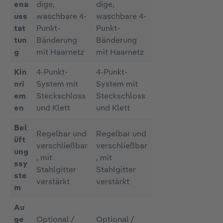
ena
dige,
dige,
uss
waschbare 4-
waschbare 4-
tat
Punkt-
Punkt-
tun
Bänderung
Bänderung
g
mit Haarnetz
mit Haarnetz
Kin
4-Punkt-
4-Punkt-
nri
System mit
System mit
em
Steckschloss
Steckschloss
en
und Klett
und Klett
Bel
Regelbar und
Regelbar und
üft
verschließbar
verschließbar
ung
, mit
, mit
ssy
Stahlgitter
Stahlgitter
ste
verstärkt
verstärkt
m
Au
ge
Optional /
Optional /