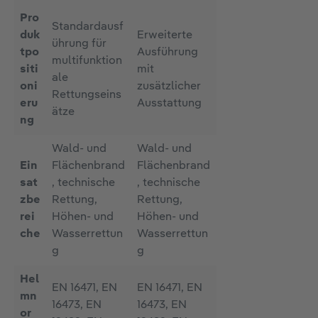
Pro
Standardausf
duk
Erweiterte
ührung für
tpo
Ausführung
multifunktion
siti
mit
ale
oni
zusätzlicher
Rettungseins
eru
Ausstattung
ätze
ng
Wald- und
Wald- und
Ein
Flächenbrand
Flächenbrand
sat
, technische
, technische
zbe
Rettung,
Rettung,
rei
Höhen- und
Höhen- und
che
Wasserrettun
Wasserrettun
g
g
Hel
EN 16471, EN
EN 16471, EN
mn
16473, EN
16473, EN
or