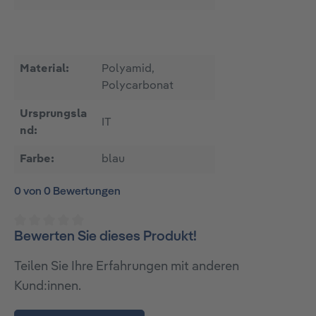
Material:
Polyamid,
Polycarbonat
Ursprungsla
IT
nd:
Farbe:
blau
0 von 0 Bewertungen
Bewerten Sie dieses Produkt!
Durchschnittliche Bewertung von 0 von 5 Sternen
Teilen Sie Ihre Erfahrungen mit anderen
Kund:innen.