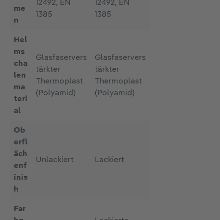
12492, EN
12492, EN
me
1385
1385
n
Hel
ms
Glasfaservers
Glasfaservers
cha
tärkter
tärkter
len
Thermoplast
Thermoplast
ma
(Polyamid)
(Polyamid)
teri
al
Ob
erfl
äch
Unlackiert
Lackiert
enf
inis
h
Far