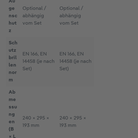
Au
ge
Optional /
Optional /
nsc
abhängig
abhängig
hut
vom Set
vom Set
z
Sch
utz
EN 166, EN
EN 166, EN
bril
14458 (je nach
14458 (je nach
len
Set)
Set)
nor
m
Ab
me
ssu
ng
240 × 295 ×
240 × 295 ×
en
193 mm
193 mm
(B
× L