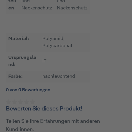
tell
und
und
en
Nackenschutz
Nackenschutz
Material:
Polyamid,
Polycarbonat
Ursprungsla
IT
nd:
Farbe:
nachleuchtend
0 von 0 Bewertungen
Bewerten Sie dieses Produkt!
Durchschnittliche Bewertung von 0 von 5 Sternen
Teilen Sie Ihre Erfahrungen mit anderen
Kund:innen.