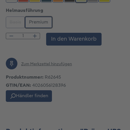
weiß
rot
gelb
blau
leuchtorange
schwarz
nachleuchtend
weiß-aluminium
leuchtgelb
auswählen
Helmausführung
Basis
Premium
(Diese Option ist zurzeit nicht verfügbar.)
Produkt Anzahl: Gib den gewünschten Wert
In den Warenkorb
Zum Merkzettel hinzufügen
Produktnummer:
R62645
GTIN/EAN:
4026056128396
Händler finden