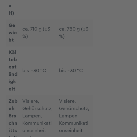
×
H)
Ge
ca. 710 g (±3
ca. 780 g (±3
wic
%)
%)
ht
Käl
teb
est
bis −30 °C
bis −30 °C
änd
igk
eit
Zub
Visiere,
Visiere,
eh
Gehörschutz,
Gehörschutz,
örs
Lampen,
Lampen,
chn
Kommunikati
Kommunikati
itts
onseinheit
onseinheit