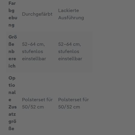
Far
bg
Lackierte
Durchgefärbt
ebu
Ausführung
ng
Grö
ße
52–64 cm,
52–64 cm,
nb
stufenlos
stufenlos
ere
einstellbar
einstellbar
ich
Op
tio
nal
e
Polsterset für
Polsterset für
Zus
50/52 cm
50/52 cm
atz
grö
ße