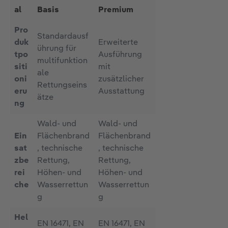
al
Basis
Premium
Pro
Standardausf
duk
Erweiterte
ührung für
tpo
Ausführung
multifunktion
siti
mit
ale
oni
zusätzlicher
Rettungseins
eru
Ausstattung
ätze
ng
Wald- und
Wald- und
Ein
Flächenbrand
Flächenbrand
sat
, technische
, technische
zbe
Rettung,
Rettung,
rei
Höhen- und
Höhen- und
che
Wasserrettun
Wasserrettun
g
g
Hel
EN 16471, EN
EN 16471, EN