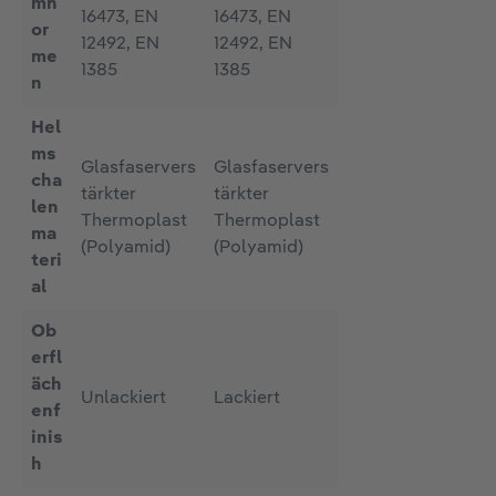
mn
16473, EN
16473, EN
or
12492, EN
12492, EN
me
1385
1385
n
Hel
ms
Glasfaservers
Glasfaservers
cha
tärkter
tärkter
len
Thermoplast
Thermoplast
ma
(Polyamid)
(Polyamid)
teri
al
Ob
erfl
äch
Unlackiert
Lackiert
enf
inis
h