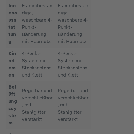
Inn
Flammbestän
Flammbestän
ena
dige,
dige,
uss
waschbare 4-
waschbare 4-
tat
Punkt-
Punkt-
tun
Bänderung
Bänderung
g
mit Haarnetz
mit Haarnetz
Kin
4-Punkt-
4-Punkt-
nri
System mit
System mit
em
Steckschloss
Steckschloss
en
und Klett
und Klett
Bel
Regelbar und
Regelbar und
üft
verschließbar
verschließbar
ung
, mit
, mit
ssy
Stahlgitter
Stahlgitter
ste
verstärkt
verstärkt
m