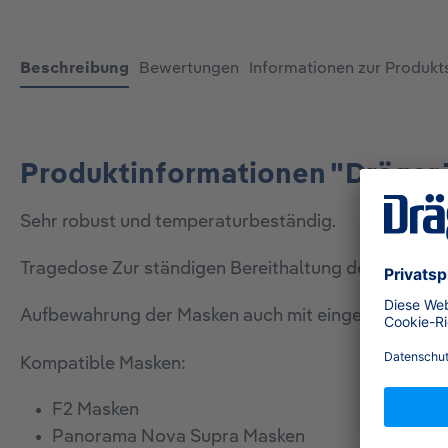
Beschreibung
Bewertungen
Informationen zur Produkt
Produktinformationen "Dräger
Sehr robust und temperaturbeständig.
Tragedose Zur ständigen Bereithaltung der Vollmas
Aufbewahrung der Masken auch mit eingeschraubtem
Kompatible Masken:
F2 Masken
Panorama Nova Supra Masken