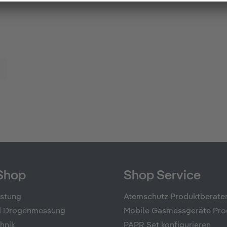
Shop
Shop Service
üstung
Atemschutz Produktberate
nd Drogenmessung
Mobile Gasmessgeräte Pro
hnik
PAPR Set konfigurieren