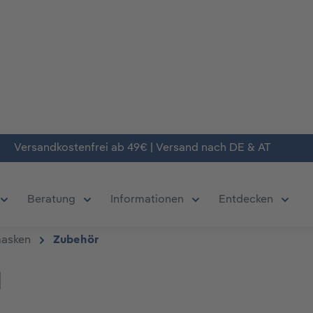
Versandkostenfrei ab 49€ | Versand nach DE & AT
Beratung
Informationen
Entdecken
chließe das Dropdown der Kategorie Produkte
Öffne oder Schließe das Dropdown der Kategorie Deals
Öffne oder Schließe das Dropdown der Kate
Öffne oder Schließe da
Öffne 
masken
Zubehör
I