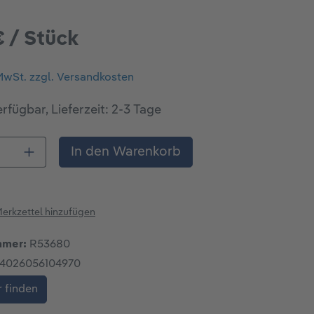
€ / Stück
 MwSt. zzgl. Versandkosten
rfügbar, Lieferzeit: 2-3 Tage
 Anzahl: Gib den gewünschten Wert ein o
In den Warenkorb
erkzettel hinzufügen
mmer:
R53680
4026056104970
 finden