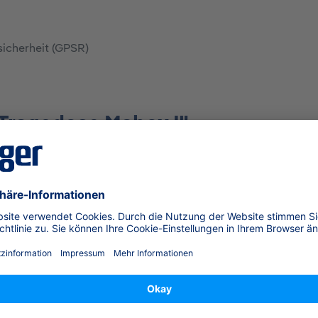
sicherheit (GPSR)
 Tragedose Mabox I"
ke.
 Filter möglich