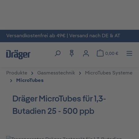
Versandkostenfrei ab 49€ | Versand nach DE & AT
Zum Hauptinhalt springen
0,00 €
Produkte
Gasmesstechnik
MicroTubes Systeme
MicroTubes
Dräger MicroTubes für 1,3-
Butadien 25 - 500 ppb