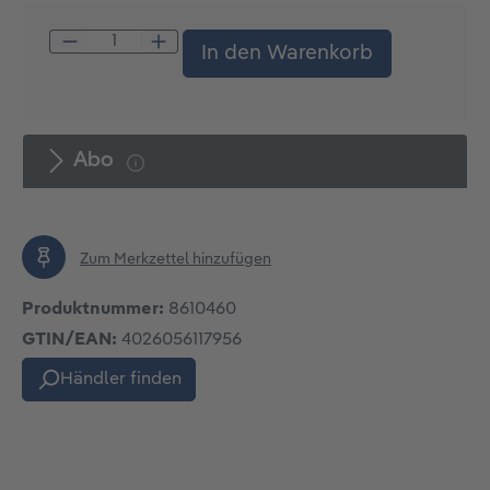
Produkt Anzahl: Gib den gewünschten W
In den Warenkorb
Abo
Zum Merkzettel hinzufügen
Produktnummer:
8610460
GTIN/EAN:
4026056117956
Händler finden