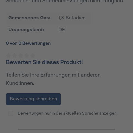
Schlauch- und Sondenmessungen nicht möglich
Gemessenes Gas:
1,3-Butadien
Ursprungsland:
DE
0 von 0 Bewertungen
Bewerten Sie dieses Produkt!
Durchschnittliche Bewertung von 0 von 5 Sternen
Teilen Sie Ihre Erfahrungen mit anderen
Kund:innen.
Bewertung schreiben
Bewertungen nur in der aktuellen Sprache anzeigen.