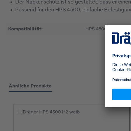
Der Nackenschutz ist so gestaltet, dass er eine
Passend für den HPS 4500, einfache Befestigun
Kompatibilität:
HPS 4500
Ähnliche Produkte
Produktgalerie überspringen