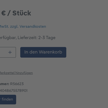
 € / Stück
 MwSt. zzgl. Versandkosten
rfügbar, Lieferzeit: 2-3 Tage
 Anzahl: Gib den gewünschten Wert ein o
In den Warenkorb
erkzettel hinzufügen
mmer:
R56623
4048675578901
 finden