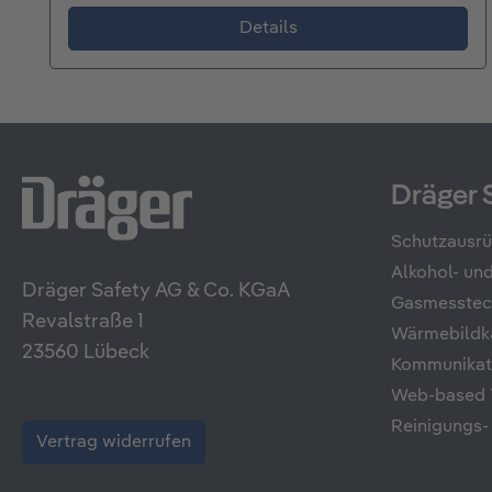
Details
Dräger 
Schutzausr
Alkohol- u
Dräger Safety AG & Co. KGaA
Gasmesstec
Revalstraße 1
Wärmebildk
23560 Lübeck
Kommunikati
Web-based T
Reinigungs-
Vertrag widerrufen