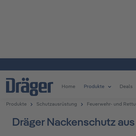
m Hauptinhalt springen
Zur Suche springen
Zur Hauptnavigation springen
Home
Produkte
Deals
Öffne oder S
Produkte
Schutzausrüstung
Feuerwehr- und Rett
Dräger Nackenschutz aus 