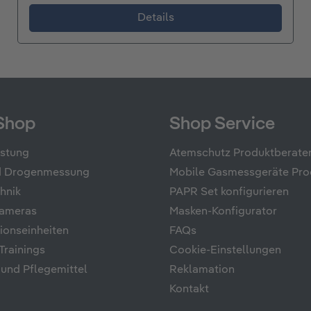
Details
Shop
Shop Service
üstung
Atemschutz Produktberate
nd Drogenmessung
Mobile Gasmessgeräte Pro
hnik
PAPR Set konfigurieren
ameras
Masken-Konfigurator
onseinheiten
FAQs
rainings
Cookie-Einstellungen
 und Pflegemittel
Reklamation
Kontakt