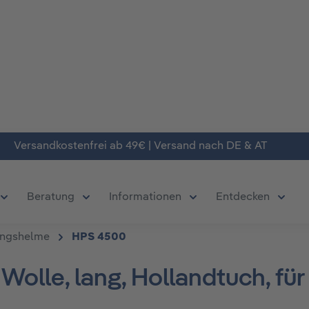
Versandkostenfrei ab 49€ | Versand nach DE & AT
Beratung
Informationen
Entdecken
chließe das Dropdown der Kategorie Produkte
Öffne oder Schließe das Dropdown der Kategorie Deals
Öffne oder Schließe das Dropdown der Kate
Öffne oder Schließe da
Öffne 
ungshelme
HPS 4500
Wolle, lang, Hollandtuch, fü