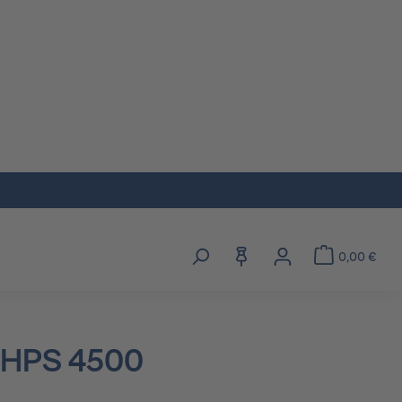
0,00 €
gorie Beratung
s Dropdown der Kategorie Informationen
oder Schließe das Dropdown der Kategorie Entdecken
r HPS 4500