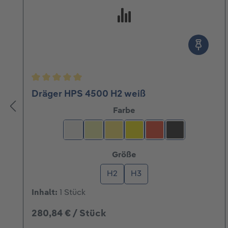
Durchschnittliche Bewertung von 5 von 5 Ster
Dräger HPS 4500 H2 weiß
auswählen
Farbe
weiß
nachleuchtend
gelb nachleuchtend
leuchtgelb
rot
schwarz
auswählen
Größe
H2
H3
Inhalt:
1 Stück
280,84 € / Stück