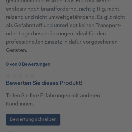
gesundheitliche Risiken. Das Fluid ist weder
explosiv noch brandfördernd, nicht giftig, nicht
reizend und nicht umweltgefährdend. Es gilt nicht
als Gefahrstoff und unterliegt keinen Transport-
oder Lagerbeschränkungen. Ideal für den
professionellen Einsatz in dafür vorgesehenen
Geräten.
0 von 0 Bewertungen
Bewerten Sie dieses Produkt!
Durchschnittliche Bewertung von 0 von 5 Sternen
Teilen Sie Ihre Erfahrungen mit anderen
Kund:innen.
Bewertung schreiben