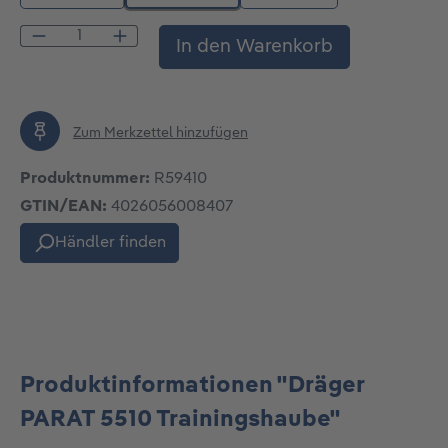
Produkt Anzahl: Gib den gewünschten Wert
In den Warenkorb
Zum Merkzettel hinzufügen
Produktnummer:
R59410
GTIN/EAN:
4026056008407
Händler finden
Produktinformationen "Dräger
PARAT 5510 Trainingshaube"