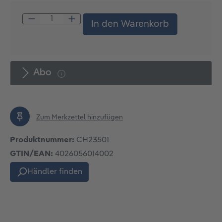
Produkt Anzahl: Gib den gewünschten W
In den Warenkorb
Abo
Zum Merkzettel hinzufügen
Produktnummer:
CH23501
GTIN/EAN:
4026056014002
Händler finden