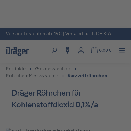
Versandkostenfrei ab 49€ | Versand nach DE & AT
Zum Hauptinhalt springen
0,00 €
Produkte
Gasmesstechnik
Röhrchen-Messsysteme
Kurzzeitröhrchen
Dräger Röhrchen für
Kohlenstoffdioxid 0,1%/a