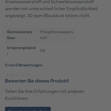
Arsenwasserstoff und Schwefelwasserstoff
werden mit unterschied­ licher Empfindlichkeit
angezeigt. 30 ppm Blausäure stören nicht.
Gemessenes
Phosphorwassers
Gas:
toff
Ursprungsland
DE
:
0 von 0 Bewertungen
Bewerten Sie dieses Produkt!
Durchschnittliche Bewertung von 0 von 5 Sternen
Teilen Sie Ihre Erfahrungen mit anderen
Kund:innen.