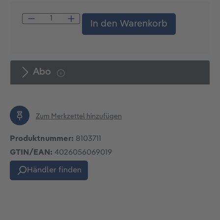
Produkt Anzahl: Gib den gewünschten W
In den Warenkorb
Abo
Zum Merkzettel hinzufügen
Produktnummer:
8103711
GTIN/EAN:
4026056069019
Händler finden