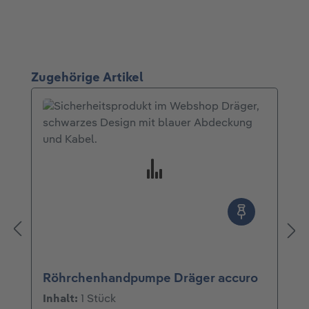
Produktgalerie überspringen
Zugehörige Artikel
Röhrchenhandpumpe Dräger accuro
Inhalt:
1 Stück