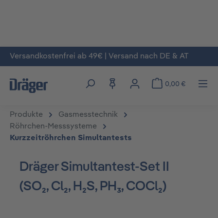
Versandkostenfrei ab 49€ | Versand nach DE & AT
Zum Hauptinhalt springen
0,00 €
Produkte
Gasmesstechnik
Röhrchen-Messsysteme
Kurzzeitröhrchen Simultantests
Dräger Simultantest-Set II
(SO₂, Cl₂, H₂S, PH₃, COCl₂)