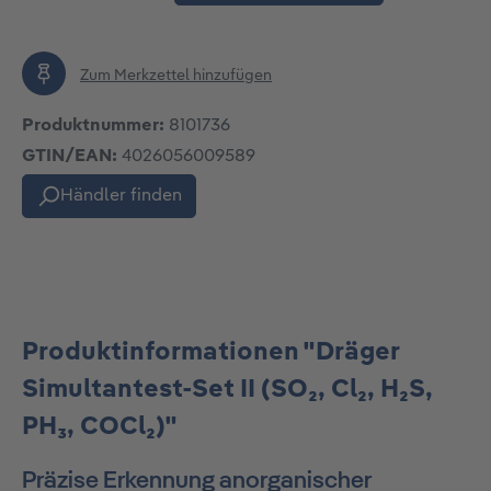
Zum Merkzettel hinzufügen
Produktnummer:
8101736
GTIN/EAN:
4026056009589
Händler finden
Produktinformationen "Dräger
Simultantest-Set II (SO₂, Cl₂, H₂S,
PH₃, COCl₂)"
Präzise Erkennung anorganischer