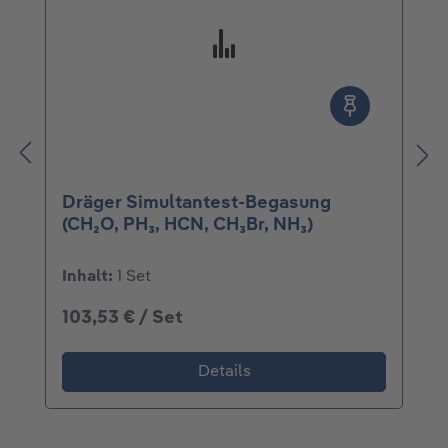
Dräger Simultantest-Begasung
(CH₂O, PH₃, HCN, CH₃Br, NH₃)
Inhalt:
1 Set
103,53 € / Set
Details