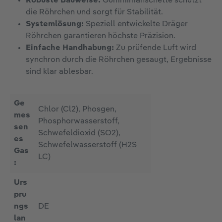
Robuste Bauweise:
Gummimanschette schützt
die Röhrchen und sorgt für Stabilität.
Systemlösung:
Speziell entwickelte Dräger
Röhrchen garantieren höchste Präzision.
Einfache Handhabung:
Zu prüfende Luft wird
synchron durch die Röhrchen gesaugt, Ergebnisse
sind klar ablesbar.
Ge
Chlor (Cl2), Phosgen,
mes
Phosphorwasserstoff,
sen
Schwefeldioxid (SO2),
es
Schwefelwasserstoff (H2S
Gas
LC)
:
Urs
pru
ngs
DE
lan