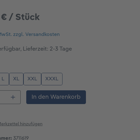
 € / Stück
 MwSt. zzgl. Versandkosten
rfügbar, Lieferzeit: 2-3 Tage
ählen
L
XL
XXL
XXXL
 Anzahl: Gib den gewünschten Wert ein o
In den Warenkorb
erkzettel hinzufügen
mmer:
3711619