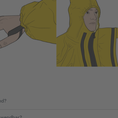
nd?
erwendbar?