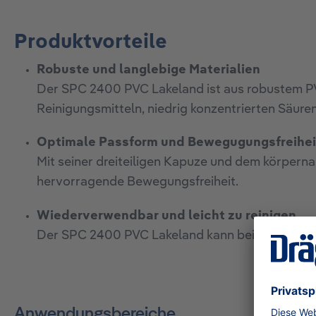
Produktvorteile
Robuste und langlebige Materialien
Der SPC 2400 PVC Lakeland ist aus robustem PVC
Reinigungsmitteln, niedrig konzentrierten Säur
Optimale Passform und Bewegugungsfreihei
Mit seiner dreiteiligen Kapuze und dem körper
hervorragende Bewegungsfreiheit.
Wiederverwendbar und leicht zu reinigen
Der SPC 2400 PVC Lakeland kann bei bis zu 30 °
Anwendungsbereiche