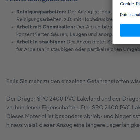
Reinigungsarbeiten:
Der Anzug ist ideal für anspru
Reinigungsarbeiten, z.B. mit Hochdruckreinigern oder
Arbeit mit Chemikalien:
Der Anzug bietet Schutz bei
konzentrierten Säuren, Laugen und anorganischen Sa
Arbeit in staubigen:
Der Anzug bietet Schutz vor Part
für Arbeiten in staubigen oder partikelreichen Umge
Falls Sie mehr zu den einzelnen Gefahrenstoffen wiss
Der Dräger SPC 2400 PVC Lakeland und der Dräger 
verbundenen Eigenschaften. Der SPC 2400 PVC Lake
Dieses Material ist besonders abrieb- und biegerissf
hinaus weist dieser Anzug eine längere Lagerfähigkei