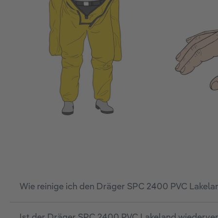
Wie reinige ich den Dräger SPC 2400 PVC Lakela
Ist der Dräger SPC 2400 PVC Lakeland wiederv