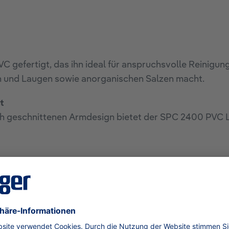
 gefertigt, das ihn ideal für anspruchsvolle Reinigu
en und Laugen sowie anorganischen Salzen macht.
t
nah geschnittenen Armdesign bietet der SPC 2400 PVC 
C in der Maschine gewaschen werden, was ihn zu einer