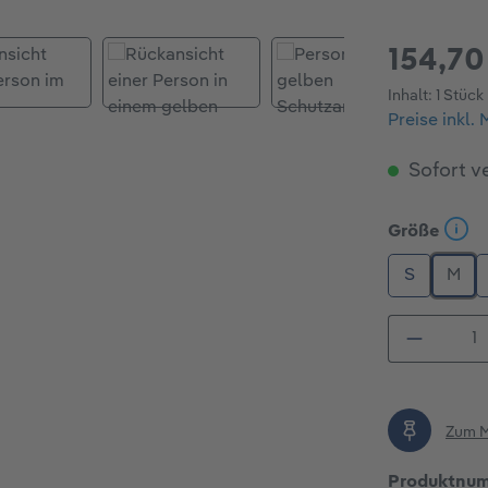
154,70
Inhalt:
1 Stück
Preise inkl.
Sofort ve
ausw
Größe
S
M
Produkt
Zum M
Produktnu