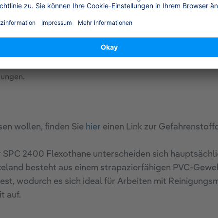
chsvolle
 für Tankreinigungen.
 Arbeiten mit niedrig
lzen.
ikeln und ist somit ideal
bungen.
en wollen, finden Sie
hier
einen Link zur Gefahrenstof
SPC 2400 Flexothane unterscheiden sich hauptsächlic
land besteht aus einem strapazierfähigen PVC-Gewebe
est, wodurch es sich ideal für Arbeiten mit Reinigungs
t auf.