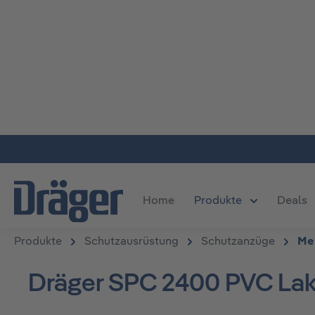
m Hauptinhalt springen
Zur Suche springen
Zur Hauptnavigation springen
Home
Produkte
Deals
Öffne oder S
Produkte
Schutzausrüstung
Schutzanzüge
Me
Dräger SPC 2400 PVC La