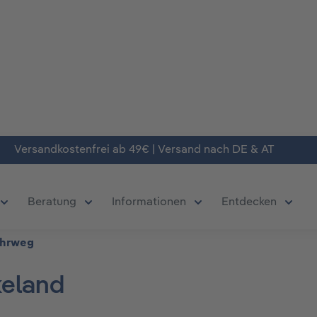
Versandkostenfrei ab 49€ | Versand nach DE & AT
Beratung
Informationen
Entdecken
chließe das Dropdown der Kategorie Produkte
Öffne oder Schließe das Dropdown der Kategorie Deals
Öffne oder Schließe das Dropdown der Kate
Öffne oder Schließe da
Öffne 
hrweg
keland