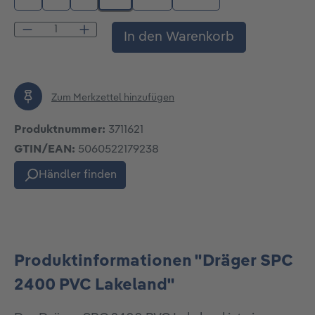
Produkt Anzahl: Gib den gewünschten Wert
In den Warenkorb
Zum Merkzettel hinzufügen
Produktnummer:
3711621
GTIN/EAN:
5060522179238
Händler finden
Produktinformationen "Dräger SPC
2400 PVC Lakeland"