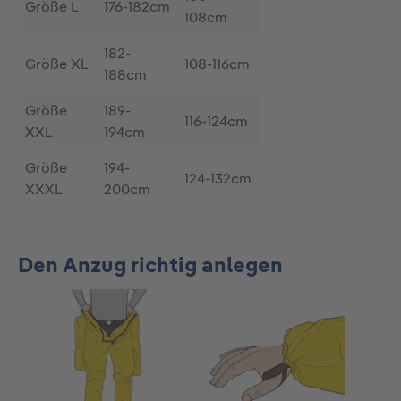
Größe L
176-182cm
108cm
182-
Größe XL
108-116cm
188cm
Größe
189-
116-124cm
XXL
194cm
Größe
194-
124-132cm
XXXL
200cm
Den Anzug richtig anlegen