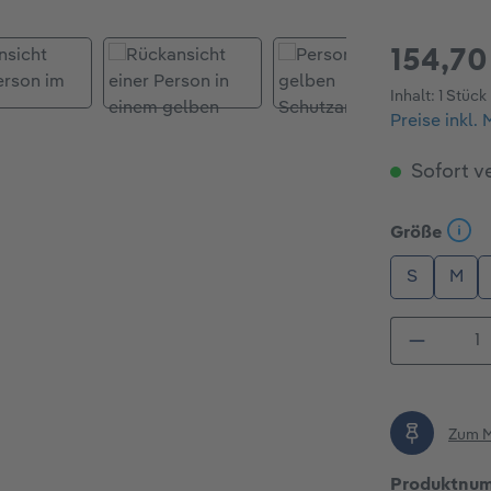
154,70
Inhalt:
1 Stück
Preise inkl.
Sofort ve
ausw
Größe
S
M
Produkt
Zum M
Produktnu