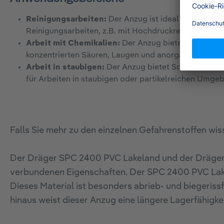
Reinigungsarbeiten:
Der Anzug ist ideal für anspru
Reinigungsarbeiten, z.B. mit Hochdruckreinigern oder
Arbeit mit Chemikalien:
Der Anzug bietet Schutz bei
konzentrierten Säuren, Laugen und anorganischen Sa
Arbeit in staubigen:
Der Anzug bietet Schutz vor Part
für Arbeiten in staubigen oder partikelreichen Umge
Falls Sie mehr zu den einzelnen Gefahrenstoffen wiss
Der Dräger SPC 2400 PVC Lakeland und der Dräger 
verbundenen Eigenschaften. Der SPC 2400 PVC Lake
Dieses Material ist besonders abrieb- und biegerissf
hinaus weist dieser Anzug eine längere Lagerfähigkei