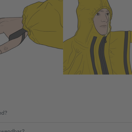
nd?
erwendbar?