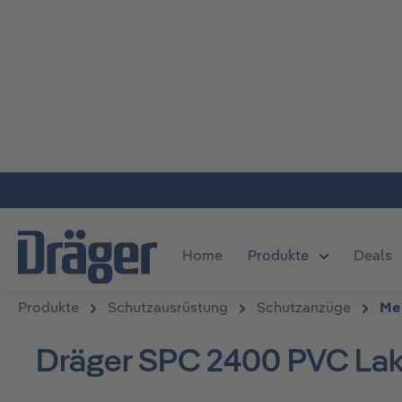
m Hauptinhalt springen
Zur Suche springen
Zur Hauptnavigation springen
Home
Produkte
Deals
Öffne oder S
Produkte
Schutzausrüstung
Schutzanzüge
Me
Dräger SPC 2400 PVC La