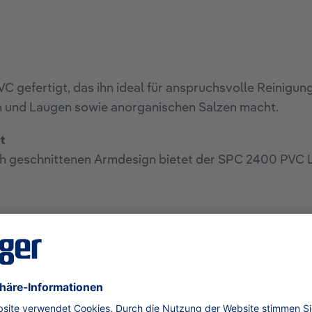
 gefertigt, das ihn ideal für anspruchsvolle Reinigu
en und Laugen sowie anorganischen Salzen macht.
t
nah geschnittenen Armdesign bietet der SPC 2400 PVC 
C in der Maschine gewaschen werden, was ihn zu einer