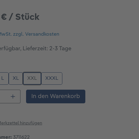
 € / Stück
 MwSt. zzgl. Versandkosten
rfügbar, Lieferzeit: 2-3 Tage
ählen
L
XL
XXL
XXXL
 Anzahl: Gib den gewünschten Wert ein o
In den Warenkorb
erkzettel hinzufügen
mmer:
3711622