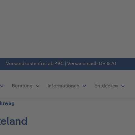
Versandkostenfrei ab 49€ | Versand nach DE & AT
Beratung
Informationen
Entdecken
chließe das Dropdown der Kategorie Produkte
Öffne oder Schließe das Dropdown der Kategorie Deals
Öffne oder Schließe das Dropdown der Kate
Öffne oder Schließe da
Öffne 
hrweg
keland