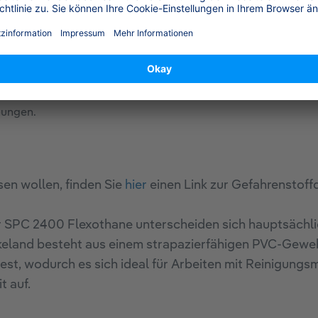
chsvolle
 für Tankreinigungen.
 Arbeiten mit niedrig
lzen.
ikeln und ist somit ideal
bungen.
en wollen, finden Sie
hier
einen Link zur Gefahrenstof
SPC 2400 Flexothane unterscheiden sich hauptsächlic
land besteht aus einem strapazierfähigen PVC-Gewebe
est, wodurch es sich ideal für Arbeiten mit Reinigungs
t auf.