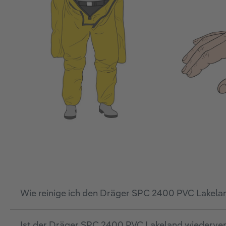
Wie reinige ich den Dräger SPC 2400 PVC Lakela
Ist der Dräger SPC 2400 PVC Lakeland wiederv