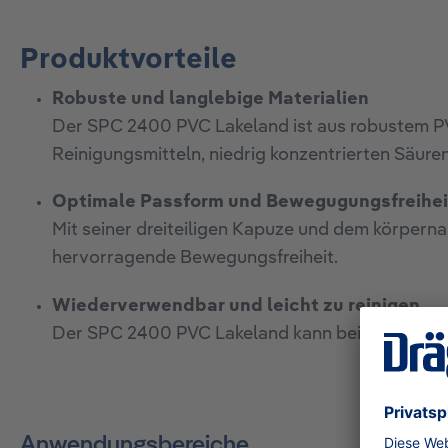
Produktvorteile
Robuste und langlebige Materialien
Der SPC 2400 PVC Lakeland ist aus robustem PVC
Reinigungsmitteln, niedrig konzentrierten Säur
Optimale Passform und Bewegugungsfreihei
Mit seiner dreiteiligen Kapuze und dem körper
hervorragende Bewegungsfreiheit.
Wiederverwendbar und leicht zu reinigen
Der SPC 2400 PVC Lakeland kann bei bis zu 30 °
Anwendungsbereiche