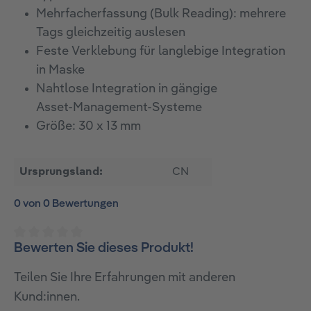
Mehrfacherfassung (Bulk Reading): mehrere
Tags gleichzeitig auslesen
Feste Verklebung für langlebige Integration
in Maske
Nahtlose Integration in gängige
Asset‑Management‑Systeme
Größe: 30 x 13 mm
Ursprungsland:
CN
0 von 0 Bewertungen
Bewerten Sie dieses Produkt!
Durchschnittliche Bewertung von 0 von 5 Sternen
Teilen Sie Ihre Erfahrungen mit anderen
Kund:innen.