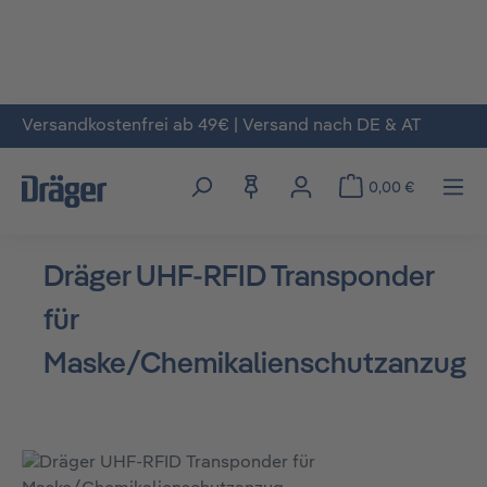
Versandkostenfrei ab 49€ | Versand nach DE & AT
Zum Hauptinhalt springen
0,00 €
Dräger UHF-RFID Transponder
für
Maske/Chemikalienschutzanzug
Bildergalerie überspringen