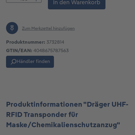
Produkt Anzahl: Gib den gewünschten Wert
In den Warenkorb
Zum Merkzettel hinzufügen
Produktnummer:
3732814
GTIN/EAN:
4048675787563
Händler finden
Produktinformationen "Dräger UHF-
RFID Transponder für
Maske/Chemikalienschutzanzug"