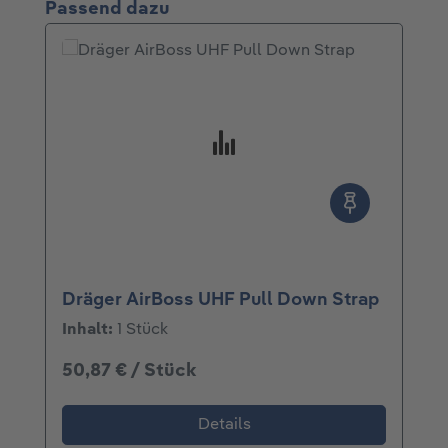
Produktgalerie überspringen
Passend dazu
Dräger AirBoss UHF Pull Down Strap
Inhalt:
1 Stück
50,87 € / Stück
Details