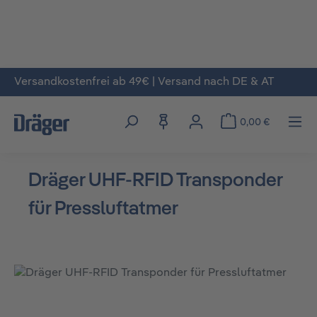
Versandkostenfrei ab 49€ | Versand nach DE & AT
Zum Hauptinhalt springen
0,00 €
Dräger UHF-RFID Transponder
für Pressluftatmer
Bildergalerie überspringen