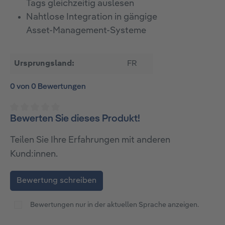
Tags gleichzeitig auslesen
Nahtlose Integration in gängige
Asset‑Management‑Systeme
Ursprungsland:
FR
0 von 0 Bewertungen
Bewerten Sie dieses Produkt!
Durchschnittliche Bewertung von 0 von 5 Sternen
Teilen Sie Ihre Erfahrungen mit anderen
Kund:innen.
Bewertung schreiben
Bewertungen nur in der aktuellen Sprache anzeigen.