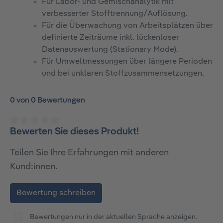
Für Labor- und Gemischanalytik mit
verbesserter Stofftrennung/Auflösung.
Für die Überwachung von Arbeitsplätzen über
definierte Zeiträume inkl. lückenloser
Datenauswertung (Stationary Mode).
Für Umweltmessungen über längere Perioden
und bei unklaren Stoffzusammensetzungen.
0 von 0 Bewertungen
Bewerten Sie dieses Produkt!
Durchschnittliche Bewertung von 0 von 5 Sternen
Teilen Sie Ihre Erfahrungen mit anderen
Kund:innen.
Bewertung schreiben
Bewertungen nur in der aktuellen Sprache anzeigen.