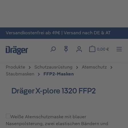
Versandkostenfrei ab 49€ | Versand nach DE & AT
Zum Hauptinhalt springen
0,00 €
Produkte
Schutzausrüstung
Atemschutz
Staubmasken
FFP2-Masken
Dräger X-plore 1320 FFP2
Bildergalerie überspringen