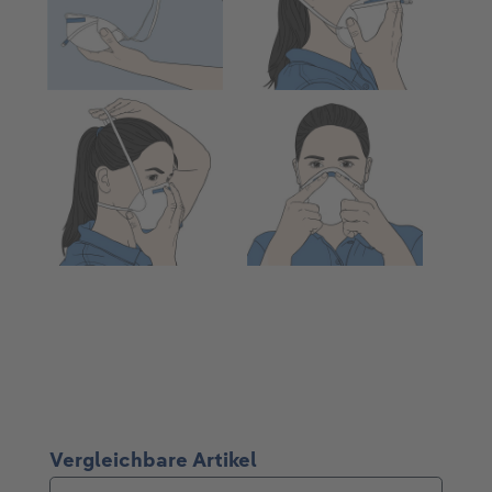
Produktgalerie überspringen
Vergleichbare Artikel