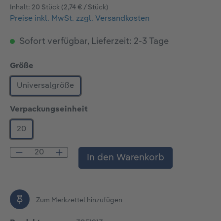
Inhalt:
20 Stück
(2,74 € / Stück)
Preise inkl. MwSt. zzgl. Versandkosten
Sofort verfügbar, Lieferzeit: 2-3 Tage
auswählen
Größe
Universalgröße
auswählen
Verpackungseinheit
20
Produkt Anzahl: Gib den gewünschten Wert
In den Warenkorb
Zum Merkzettel hinzufügen