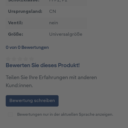
Schutzklasse:
FFP2, P2
Ursprungsland:
CN
Ventil:
nein
Größe:
Universalgröße
0 von 0 Bewertungen
Bewerten Sie dieses Produkt!
Durchschnittliche Bewertung von 0 von 5 Sternen
Teilen Sie Ihre Erfahrungen mit anderen
Kund:innen.
Bewertung schreiben
Bewertungen nur in der aktuellen Sprache anzeigen.