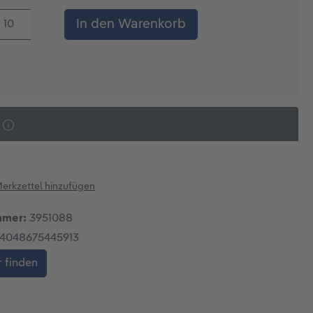
kt Anzahl: Gib den gewünschten Wert ein
In den Warenkorb
erkzettel hinzufügen
mmer:
3951088
4048675445913
 finden