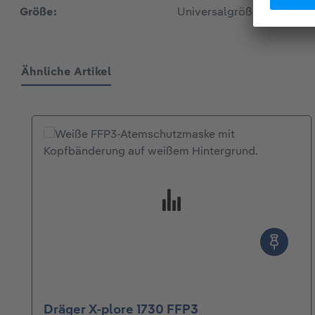
Größe:
Universalgröße
Ähnliche Artikel
Produktgalerie überspringen
Dräger X-plore 1730 FFP3