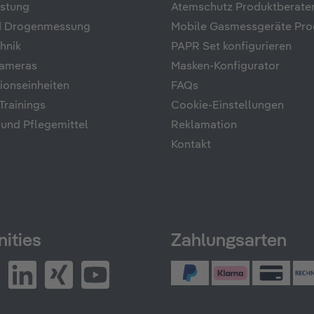
üstung
Atemschutz Produktberate
nd Drogenmessung
Mobile Gasmessgeräte Pro
hnik
PAPR Set konfigurieren
ameras
Masken-Konfigurator
onseinheiten
FAQs
rainings
Cookie-Einstellungen
 und Pflegemittel
Reklamation
Kontakt
ities
Zahlungsarten