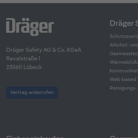
Dräger 
Schutzausr
Alkohol- u
Dräger Safety AG & Co. KGaA
Gasmesstec
Revalstraße 1
Wärmebildk
23560 Lübeck
Kommunikati
Web-based T
Reinigungs-
Vertrag widerrufen