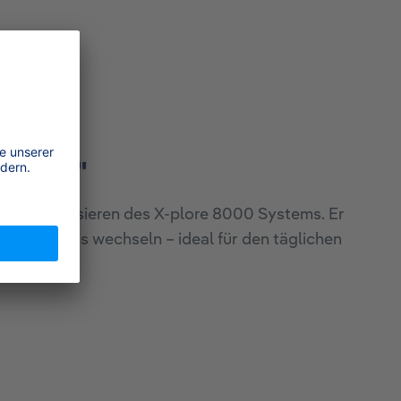
 Helme"
men und Visieren des X-plore 8000 Systems. Er
werkzeuglos wechseln – ideal für den täglichen