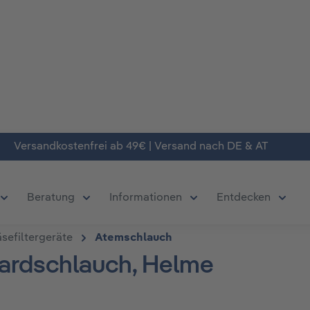
Versandkostenfrei ab 49€ | Versand nach DE & AT
Beratung
Informationen
Entdecken
chließe das Dropdown der Kategorie Produkte
Öffne oder Schließe das Dropdown der Kategorie Deals
Öffne oder Schließe das Dropdown der Kate
Öffne oder Schließe da
Öffne 
sefiltergeräte
Atemschlauch
dardschlauch, Helme