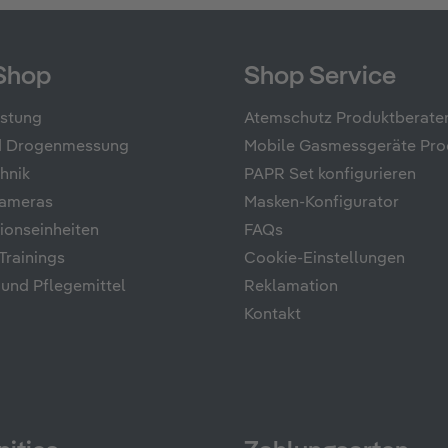
Shop
Shop Service
üstung
Atemschutz Produktberate
nd Drogenmessung
Mobile Gasmessgeräte Pro
hnik
PAPR Set konfigurieren
ameras
Masken-Konfigurator
onseinheiten
FAQs
rainings
Cookie-Einstellungen
 und Pflegemittel
Reklamation
Kontakt