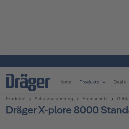
m Hauptinhalt springen
Zur Suche springen
Zur Hauptnavigation springen
Home
Produkte
Deals
Öffne oder S
Produkte
Schutzausrüstung
Atemschutz
Geblä
Dräger X-plore 8000 Stan