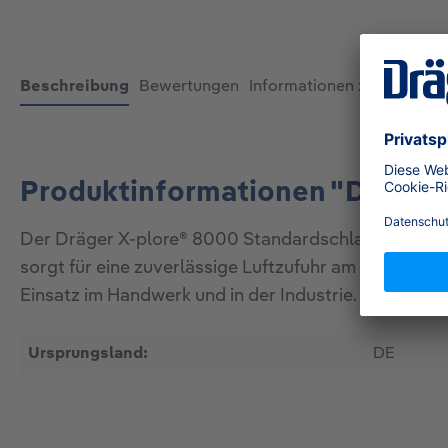
Beschreibung
Bewertungen
Informationen zur Produkt
Produktinformationen "Dräger
Der Dräger X-plore® 8000 Standardschlauch verbi
sorgt für eine zuverlässige Luftzufuhr am Arbeitspl
Einsatz im Handwerk und in der Industrie.
Ursprungsland:
DE