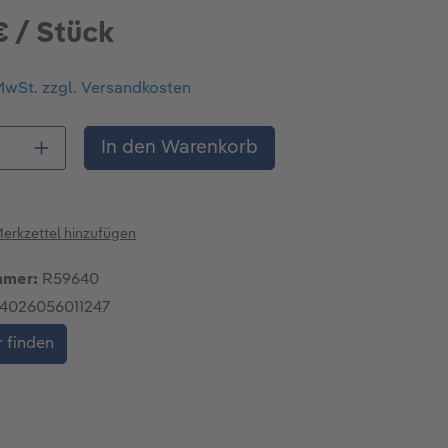
€ / Stück
 MwSt. zzgl. Versandkosten
 Anzahl: Gib den gewünschten Wert ein o
In den Warenkorb
erkzettel hinzufügen
mmer:
R59640
4026056011247
 finden