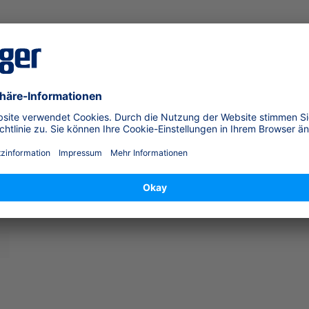
sicherheit (GPSR)
 X-plore 8000 Standardschlauch,
ndet die
Gebläseeinheit
sicher und komfortabel mit Hel
atz und lässt sich dank durchdachter Anschlusstechnik 