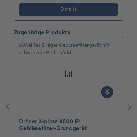
Details
Produktgalerie überspringen
Zugehörige Produkte
Dräger X-plore 8500 IP
Gebläsefilter-Grundgerät