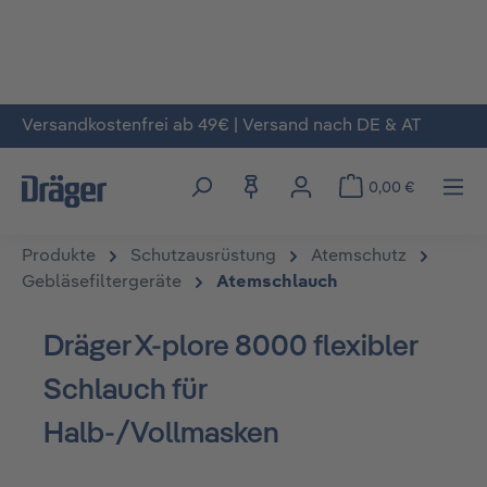
Versandkostenfrei ab 49€ | Versand nach DE & AT
Zum Hauptinhalt springen
0,00 €
Produkte
Schutzausrüstung
Atemschutz
Gebläsefiltergeräte
Atemschlauch
Dräger X-plore 8000 flexibler
Schlauch für
Halb-/Vollmasken