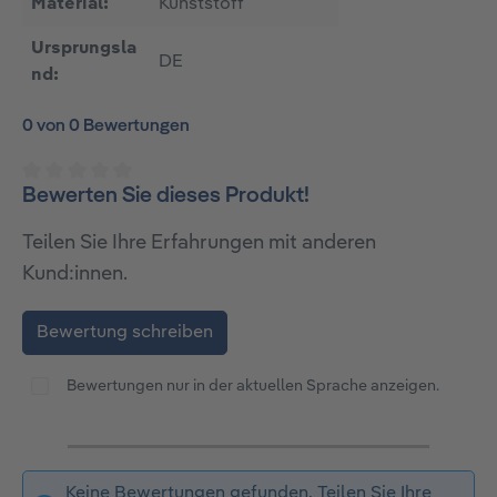
Material:
Kunststoff
Ursprungsla
DE
nd:
0 von 0 Bewertungen
Bewerten Sie dieses Produkt!
Durchschnittliche Bewertung von 0 von 5 Sternen
Teilen Sie Ihre Erfahrungen mit anderen
Kund:innen.
Bewertung schreiben
Bewertungen nur in der aktuellen Sprache anzeigen.
Keine Bewertungen gefunden. Teilen Sie Ihre