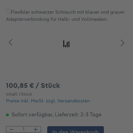
Bildergalerie überspringen
100,85 € / Stück
Inhalt:
1 Stück
Preise inkl. MwSt. zzgl. Versandkosten
Sofort verfügbar, Lieferzeit: 2-3 Tage
Produkt Anzahl: Gib den gewünschten Wert
In den Warenkorb