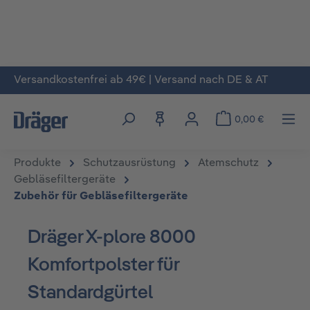
Versandkostenfrei ab 49€ | Versand nach DE & AT
Zum Hauptinhalt springen
0,00 €
Produkte
Schutzausrüstung
Atemschutz
Gebläsefiltergeräte
Zubehör für Gebläsefiltergeräte
Dräger X-plore 8000
Komfortpolster für
Standardgürtel