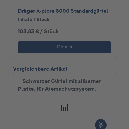
Dräger X-plore 8000 Standardgürtel
Inhalt:
1 Stück
103,83 € / Stück
Details
Produktgalerie überspringen
Vergleichbare Artikel