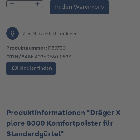
Produkt Anzahl: Gib den gewünschten Wert
In den Warenkorb
Zum Merkzettel hinzufügen
Produktnummer:
R59730
GTIN/EAN:
4026056010523
Händler finden
Produktinformationen "Dräger X-
plore 8000 Komfortpolster für
Standardgürtel"