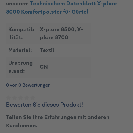
unserem
Technischem Datenblatt X-plore
8000 Komfortpolster für Gürtel
Kompatib
X-plore 8500, X-
ilität:
plore 8700
Material:
Textil
Ursprung
CN
sland:
0 von 0 Bewertungen
Bewerten Sie dieses Produkt!
Durchschnittliche Bewertung von 0 von 5 Stern
Teilen Sie Ihre Erfahrungen mit anderen
Kund:innen.