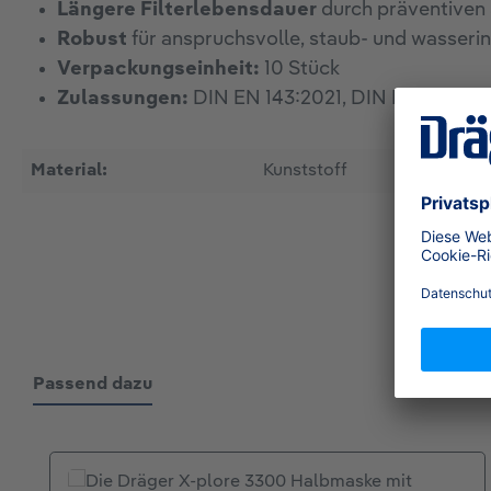
Längere Filterlebensdauer
durch präventiven 
Robust
für anspruchsvolle, staub- und wasser
Verpackungseinheit:
10 Stück
Zulassungen:
DIN EN 143:2021, DIN EN 14387:
Material:
Kunststoff
Passend dazu
Produktgalerie überspringen