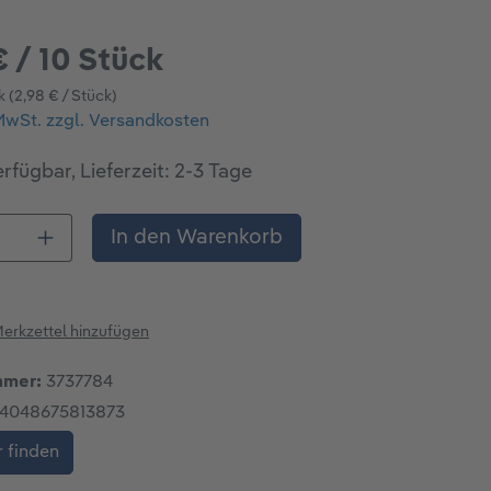
€ / 10 Stück
ck
(2,98 € / Stück)
 MwSt. zzgl. Versandkosten
rfügbar, Lieferzeit: 2-3 Tage
 Anzahl: Gib den gewünschten Wert ein o
In den Warenkorb
erkzettel hinzufügen
mmer:
3737784
4048675813873
 finden