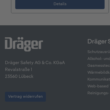
Details
Dräger 
Schutzausr
Alkohol- u
Dräger Safety AG & Co. KGaA
Gasmesstec
Revalstraße 1
Wärmebildk
23560 Lübeck
Kommunikati
Web-based T
Reinigungs-
Vertrag widerrufen