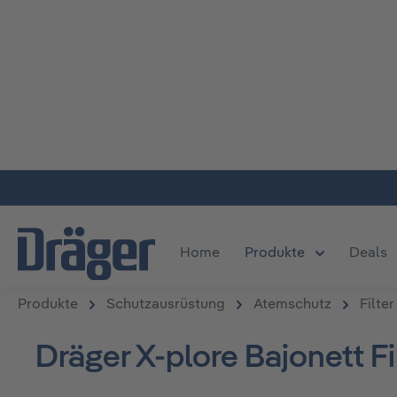
m Hauptinhalt springen
Zur Suche springen
Zur Hauptnavigation springen
Home
Produkte
Deals
Öffne oder S
Produkte
Schutzausrüstung
Atemschutz
Filter
Dräger X-plore Bajonett Fi