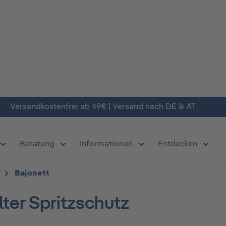
Versandkostenfrei ab 49€ | Versand nach DE & AT
Beratung
Informationen
Entdecken
chließe das Dropdown der Kategorie Produkte
Öffne oder Schließe das Dropdown der Kategorie Deals
Öffne oder Schließe das Dropdown der Kate
Öffne oder Schließe da
Öffne 
Bajonett
lter Spritzschutz