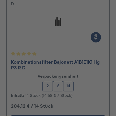
ernen
Durchschnittliche Bewertung von 5 von 5 Sterne
Kombinationsfilter Bajonett A1B1E1K1 Hg
P3 R D
auswählen
Verpackungseinheit
2
6
14
Inhalt:
14 Stück
(14,58 € / Stück)
204,12 € / 14 Stück