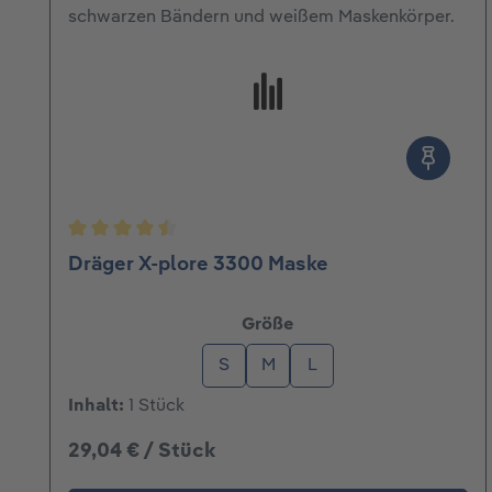
Durchschnittliche Bewertung von 4.5 von 5 St
Dräger X-plore 3300 Maske
auswählen
Größe
S
M
L
Inhalt:
1 Stück
29,04 € / Stück