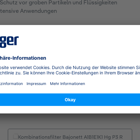
Schutz vor groben Partikeln und Flüssigkeiten
intensive Anwendungen
2004+A1:2008, NIOSH 42 CFR Part 84