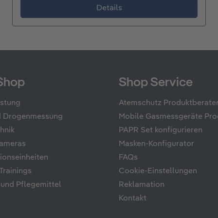
Details
Shop
Shop Service
üstung
Atemschutz Produktberate
nd Drogenmessung
Mobile Gasmessgeräte Pro
hnik
PAPR Set konfigurieren
ameras
Masken-Konfigurator
onseinheiten
FAQs
rainings
Cookie-Einstellungen
 und Pflegemittel
Reklamation
Kontakt