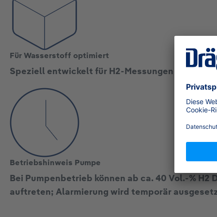
Für Wasserstoff optimiert
Speziell entwickelt für H2-Messungen bis 100 Vo
Betriebshinweis Pumpe
Bei Pumpenbetrieb können ab ca. 40 Vol.-% H2 
auftreten; Alarmierung wird temporär ausgesetz