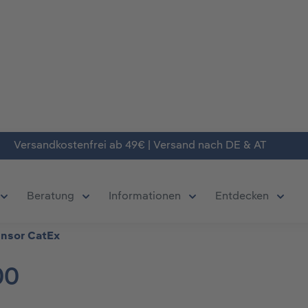
Versandkostenfrei ab 49€ | Versand nach DE & AT
Beratung
Informationen
Entdecken
chließe das Dropdown der Kategorie Produkte
Öffne oder Schließe das Dropdown der Kategorie Deals
Öffne oder Schließe das Dropdown der Kate
Öffne oder Schließe da
Öffne 
nsor CatEx
00