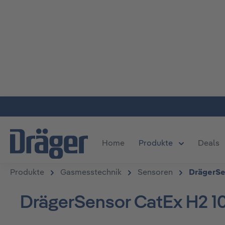
m Hauptinhalt springen
Zur Suche springen
Zur Hauptnavigation springen
Home
Produkte
Deals
Öffne oder S
Produkte
Gasmesstechnik
Sensoren
DrägerSe
DrägerSensor CatEx H2 1