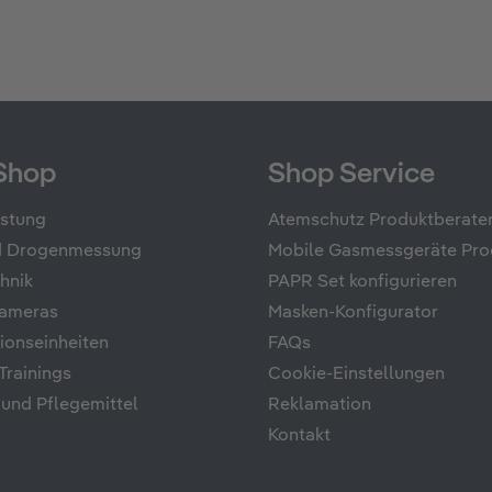
Shop
Shop Service
üstung
Atemschutz Produktberate
nd Drogenmessung
Mobile Gasmessgeräte Pro
hnik
PAPR Set konfigurieren
ameras
Masken-Konfigurator
onseinheiten
FAQs
rainings
Cookie-Einstellungen
 und Pflegemittel
Reklamation
Kontakt