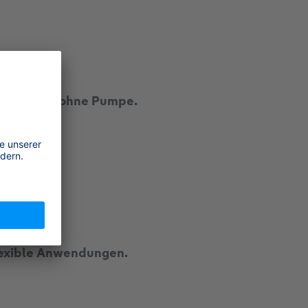
eb
 Vol.-% H2 ohne Pumpe.
lexible Anwendungen.