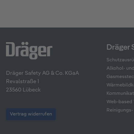
Dräger 
Schutzausr
Alkohol- u
Dräger Safety AG & Co. KGaA
Gasmesstec
Revalstraße 1
Wärmebildk
23560 Lübeck
Kommunikati
Web-based T
Reinigungs-
Vertrag widerrufen