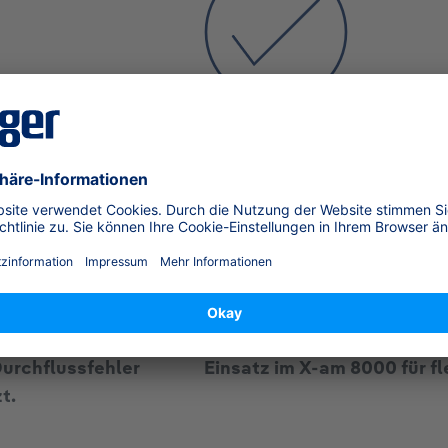
Zuverlässig im Diffusionsbetri
l.-%.
Stabile Messungen bis 100
Kompatibel mit X-am 8000
Durchflussfehler
Einsatz im X-am 8000 für f
t.