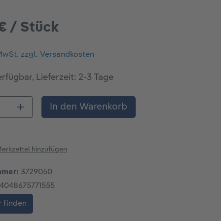
 € / Stück
 MwSt. zzgl. Versandkosten
rfügbar, Lieferzeit: 2-3 Tage
 Anzahl: Gib den gewünschten Wert ein o
In den Warenkorb
erkzettel hinzufügen
mmer:
3729050
4048675771555
 finden