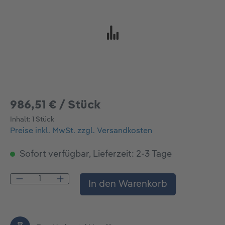
986,51 € / Stück
Inhalt:
1 Stück
Preise inkl. MwSt. zzgl. Versandkosten
Sofort verfügbar, Lieferzeit: 2-3 Tage
Produkt Anzahl: Gib den gewünschten Wert
In den Warenkorb