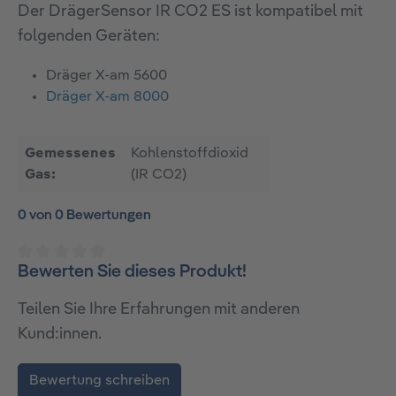
Der DrägerSensor IR CO2 ES ist kompatibel mit
folgenden Geräten:
Dräger X-am 5600
Dräger X-am 8000
Gemessenes
Kohlenstoffdioxid
Gas:
(IR CO2)
0 von 0 Bewertungen
Bewerten Sie dieses Produkt!
Durchschnittliche Bewertung von 0 von 5 Sternen
Teilen Sie Ihre Erfahrungen mit anderen
Kund:innen.
Bewertung schreiben