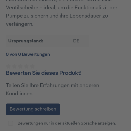
Ventilscheibe – ideal, um die Funktionalität der
Pumpe zu sichern und ihre Lebensdauer zu
verlängern.
Ursprungsland:
DE
0 von 0 Bewertungen
Bewerten Sie dieses Produkt!
Durchschnittliche Bewertung von 0 von 5 Sternen
Teilen Sie Ihre Erfahrungen mit anderen
Kund:innen.
Bewertung schreiben
Bewertungen nur in der aktuellen Sprache anzeigen.