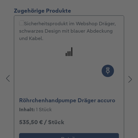
Produktgalerie überspringen
Zugehörige Produkte
Röhrchenhandpumpe Dräger accuro
Inhalt:
1 Stück
535,50 € / Stück