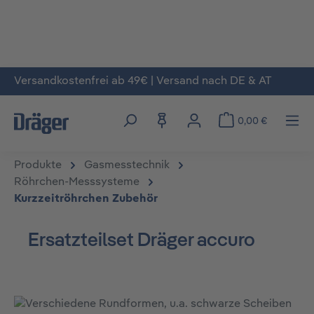
Versandkostenfrei ab 49€ | Versand nach DE & AT
Zum Hauptinhalt springen
0,00 €
Produkte
Gasmesstechnik
Röhrchen-Messsysteme
Kurzzeitröhrchen Zubehör
Ersatzteilset Dräger accuro
Bildergalerie überspringen