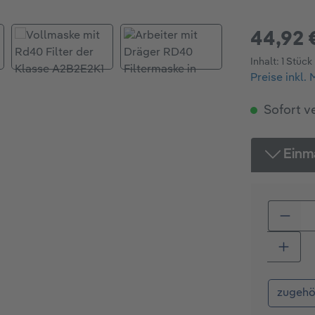
44,92 
Inhalt:
1 Stück
Preise inkl.
Sofort ve
Einma
Produ
zugehö