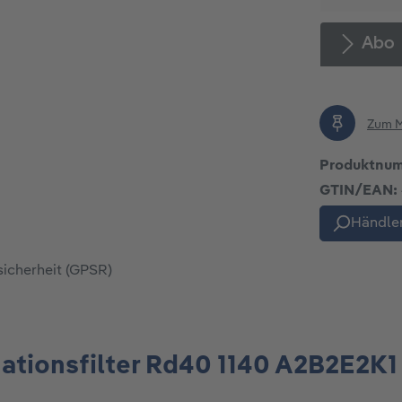
Abo
Zum M
Produktnu
GTIN/EAN:
Händler
sicherheit (GPSR)
tionsfilter Rd40 1140 A2B2E2K1