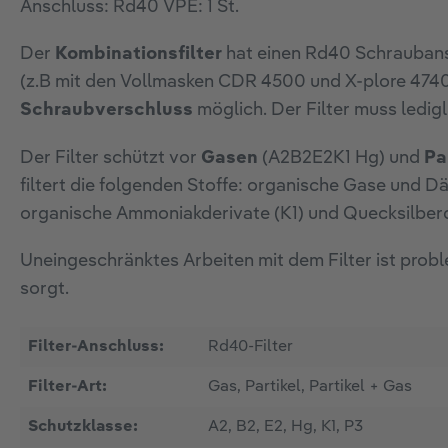
Anschluss: Rd40 VPE: 1 St.
Der
Kombinationsfilter
hat einen Rd40 Schraubans
(z.B mit den Vollmasken CDR 4500 und X-plore 4740)
Schraubverschluss
möglich. Der Filter muss ledi
Der Filter schützt vor
Gasen
(A2B2E2K1 Hg) und
Pa
filtert die folgenden Stoffe: organische Gase und
organische Ammoniakderivate (K1) und Quecksilber
Uneingeschränktes Arbeiten mit dem Filter ist prob
sorgt.
Filter-Anschluss:
Rd40-Filter
Filter-Art:
Gas, Partikel, Partikel + Gas
Schutzklasse:
A2, B2, E2, Hg, K1, P3