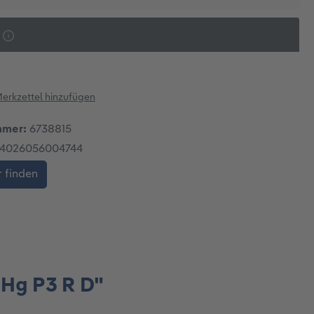
erkzettel hinzufügen
mmer:
6738815
4026056004744
 finden
 Hg P3 R D"