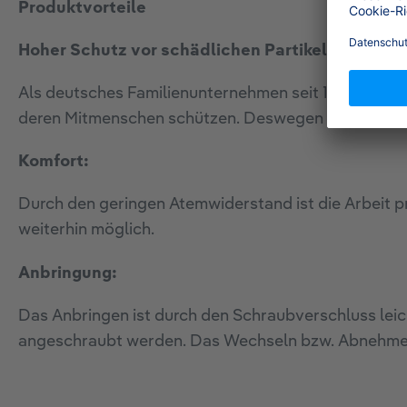
Produktvorteile
Hoher Schutz vor schädlichen Partikeln und Ga
Als deutsches Familienunternehmen seit 1889 produz
deren Mitmenschen schützen. Deswegen sind uns ho
Komfort:
Durch den geringen Atemwiderstand ist die Arbeit p
weiterhin möglich.
Anbringung:
Das Anbringen ist durch den Schraubverschluss leic
angeschraubt werden. Das Wechseln bzw. Abnehmen 