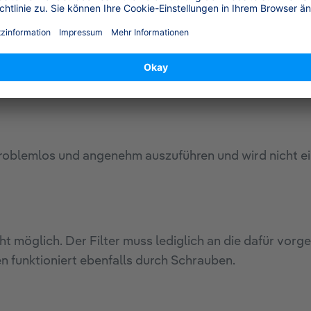
sen:
iert Dräger qualitative Sicherheits- und Medizingerät
chwertige Materialien, um die Gesundheit der Mensch
roblemlos und angenehm auszuführen und wird nicht ei
ht möglich. Der Filter muss lediglich an die dafür v
funktioniert ebenfalls durch Schrauben.