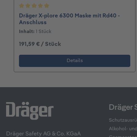
Durchschnittliche Bewertung von 5 von 5 Ster
Dräger X-plore 6300 Maske mit Rd40 -
Anschluss
Inhalt:
1 Stück
191,59 € / Stück
Details
Dräger 
Schutzausr
Alkohol- u
Dräger Safety AG & Co. KGaA