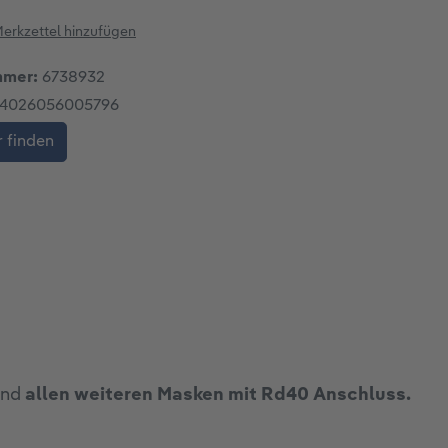
erkzettel hinzufügen
mmer:
6738932
4026056005796
 finden
nd
allen weiteren Masken mit Rd40 Anschluss.