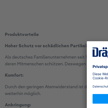
Produktvorteile
Hoher Schutz vor schädlichen Partikeln und Ga
Als deutsches Familienunternehmen seit 1889 produz
deren Mitmenschen schützen. Deswegen sind uns ho
Komfort:
Durch den geringen Atemwiderstand ist die Arbeit p
weiterhin möglich.
Anbringung: