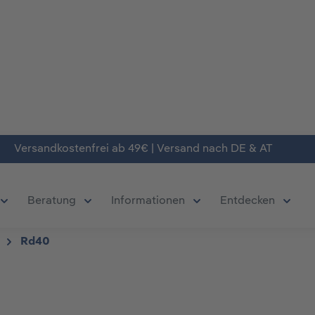
Versandkostenfrei ab 49€ | Versand nach DE & AT
Beratung
Informationen
Entdecken
chließe das Dropdown der Kategorie Produkte
Öffne oder Schließe das Dropdown der Kategorie Deals
Öffne oder Schließe das Dropdown der Kate
Öffne oder Schließe da
Öffne 
Rd40