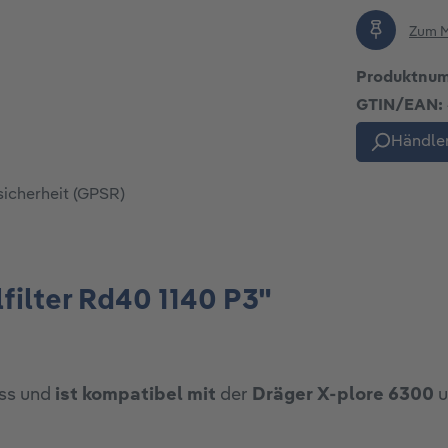
Zum M
Produktnu
GTIN/EAN:
Händler
sicherheit (GPSR)
filter Rd40 1140 P3"
uss und
ist kompatibel mit
der
Dräger X-plore 6300
u