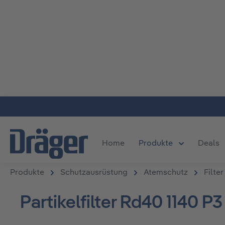
m Hauptinhalt springen
Zur Suche springen
Zur Hauptnavigation springen
Home
Produkte
Deals
Öffne oder S
Produkte
Schutzausrüstung
Atemschutz
Filter
Partikelfilter Rd40 1140 P3