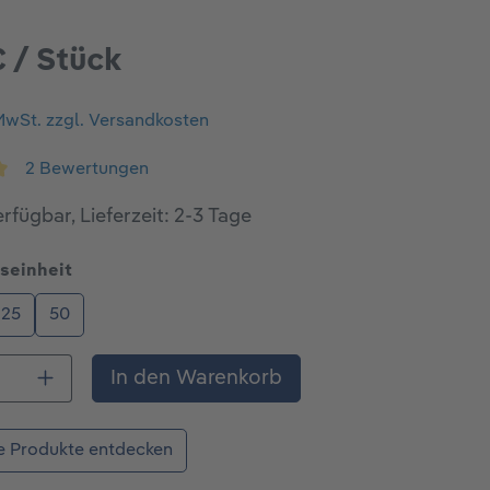
€ / Stück
 MwSt. zzgl. Versandkosten
2 Bewertungen
ttliche Bewertung von 5 von 5 Sternen
rfügbar, Lieferzeit: 2-3 Tage
auswählen
seinheit
25
50
 Anzahl: Gib den gewünschten Wert ein o
In den Warenkorb
e Produkte entdecken