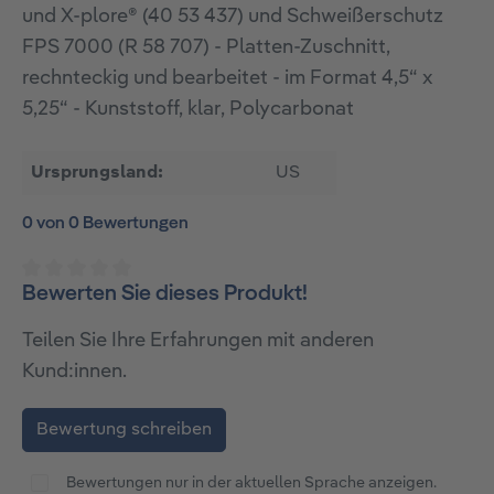
und X-plore® (40 53 437) und Schweißerschutz
FPS 7000 (R 58 707) - Platten-Zuschnitt,
rechnteckig und bearbeitet - im Format 4,5“ x
5,25“ - Kunststoff, klar, Polycarbonat
Ursprungsland:
US
0 von 0 Bewertungen
Bewerten Sie dieses Produkt!
Durchschnittliche Bewertung von 0 von 5 Sternen
Teilen Sie Ihre Erfahrungen mit anderen
Kund:innen.
Bewertung schreiben
Bewertungen nur in der aktuellen Sprache anzeigen.