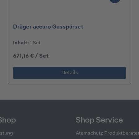
Dräger accuro Gasspürset
Inhalt:
1 Set
671,16 € / Set
Details
Shop
Shop Service
üstung
Atemschutz Produktberate