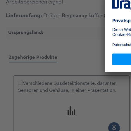
Arbeitsbereichen eignet.
Lieferumfang:
Dräger Begasungskoffer (ohne Inhal
Ursprungsland:
US
Zugehörige Produkte
Produktgalerie überspringen