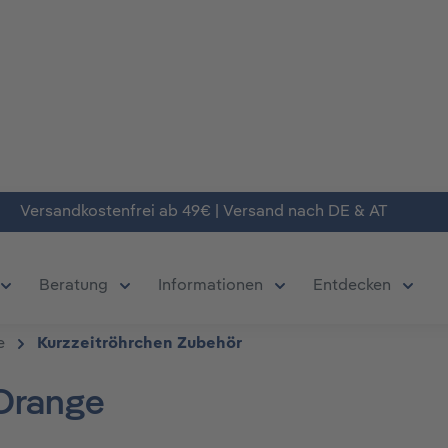
Versandkostenfrei ab 49€ | Versand nach DE & AT
Beratung
Informationen
Entdecken
chließe das Dropdown der Kategorie Produkte
Öffne oder Schließe das Dropdown der Kategorie Deals
Öffne oder Schließe das Dropdown der Kate
Öffne oder Schließe da
Öffne 
e
Kurzzeitröhrchen Zubehör
 Orange