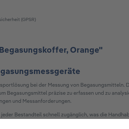
sicherheit (GPSR)
 Begasungskoffer, Orange"
 Begasungsmessgeräte
ansportlösung bei der Messung von Begasungsmitteln. D
 Begasungsmittel präzise zu erfassen und zu analysie
ungen und Messanforderungen.
jeder Bestandteil schnell zugänglich, was die Handhab
 leicht transportierbare Messlösung, die sich für prof