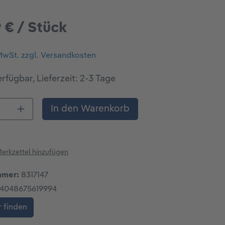
 € / Stück
 MwSt. zzgl. Versandkosten
rfügbar, Lieferzeit: 2-3 Tage
 Anzahl: Gib den gewünschten Wert ein o
In den Warenkorb
erkzettel hinzufügen
mmer:
8317147
4048675619994
 finden